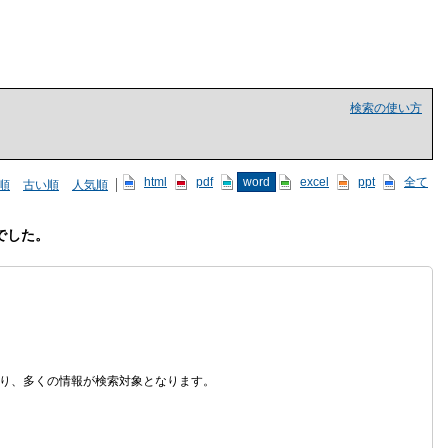
検索の使い方
html
pdf
word
excel
ppt
全て
順
古い順
人気順
でした。
なり、多くの情報が検索対象となります。