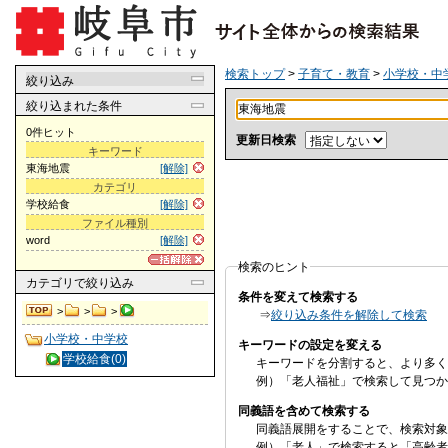
検索トップ
>
子育て・教育
>
小学校・中
絞り込み
絞り込まれた条件
0件ヒット
更新日検索
キーワード
東海地震
[解除]
カテゴリ
学校給食
[解除]
ファイル種別
word
[解除]
検索のヒント
カテゴリ
で絞り込み
条件を変えて検索する
>
>
>
⇒
絞り込み条件を解除して検索
小学校・中学校
キーワードの設定を変える
学校給食(0)
キーワードを分割すると、より多く
例）「老人福祉」で検索して見つか
同義語を含めて検索する
同義語展開をすることで、検索対象
例）「老人」で検索すると「高齢者