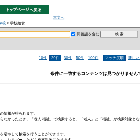
本文へ
学校
> 学校給食
同義語を含む
10件
20件
30件
50件
100件
マッチ度順
新しい
条件に一致するコンテンツは見つかりません
の情報が得られます。
らなかったとき、「老人 福祉」で検索すると、「老人」と「福祉」が検索対象と
を増やして検索を行うことができます。
」「シルバー」なども検索対象になります。