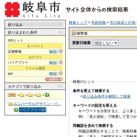
検索トップ
>
市政情報
>
市の政策と計画
絞り込み
絞り込まれた条件
0件ヒット
更新日検索
キーワード
設備整備
[解除]
カテゴリ
バリアフリー
[解除]
ファイル種別
ppt
[解除]
検索のヒント
カテゴリ
で絞り込み
条件を変えて検索する
>
>
>
>
⇒
絞り込み条件を解除して検索
ユニバーサルデザイン・バ…
キーワードの設定を変える
バリアフリー(0)
キーワードを分割すると、より多く
例）「老人福祉」で検索して見つか
同義語を含めて検索する
同義語展開をすることで、検索対象
例）「老人」で検索すると「高齢者