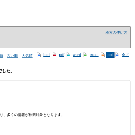
検索の使い方
html
pdf
word
excel
ppt
全て
順
古い順
人気順
でした。
なり、多くの情報が検索対象となります。