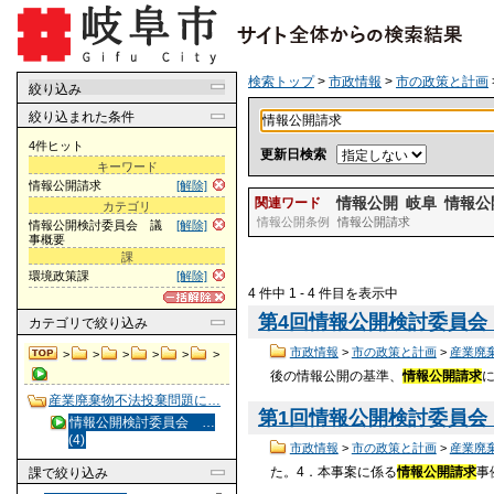
検索トップ
>
市政情報
>
市の政策と計画
絞り込み
絞り込まれた条件
4件ヒット
更新日検索
キーワード
情報公開請求
[解除]
情報公開
岐阜
情報公
関連ワード
カテゴリ
情報公開条例
情報公開請求
情報公開検討委員会 議
[解除]
事概要
課
環境政策課
[解除]
4 件中 1 - 4 件目を表示中
第4回情報公開検討委員会 
カテゴリ
で絞り込み
市政情報
>
市の政策と計画
>
産業廃
>
>
>
>
>
>
後の情報公開の基準、
情報公開請求
産業廃棄物不法投棄問題に…
第1回情報公開検討委員会 
情報公開検討委員会 …
(4)
市政情報
>
市の政策と計画
>
産業廃
た。4．本事案に係る
情報公開請求
事
課
で絞り込み