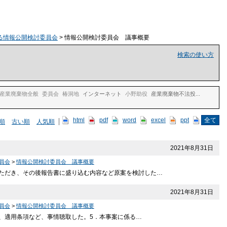
る情報公開検討委員会
> 情報公開検討委員会 議事概要
検索の使い方
産業廃棄物全般
委員会
椿洞地
インターネット
小野助役
産業廃棄物不法投...
html
pdf
word
excel
ppt
全て
順
古い順
人気順
2021年8月31日
員会
>
情報公開検討委員会 議事概要
ただき、その後報告書に盛り込む内容など原案を検討した…
2021年8月31日
員会
>
情報公開検討委員会 議事概要
方、適用条項など、事情聴取した。5．本事案に係る…