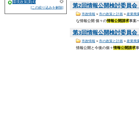
環境政策課(4)
第2回情報公開検討委員会 
[この絞り込みを解除]
市政情報
>
市の政策と計画
>
産業廃
な情報公開 個々の
情報公開請求
事案
第3回情報公開検討委員会 
市政情報
>
市の政策と計画
>
産業廃
情報公開と今後の個々
情報公開請求