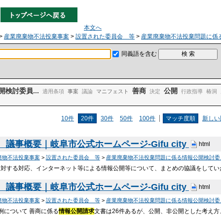
本文へ
>
産業廃棄物不法投棄事案
>
設置された委員会 等
>
産業廃棄物不法投棄問題に係
同義語を含む
開検討委員...
善商
公開
適用条項
事案
議論
マニフェスト
決定
行政指導
椿洞
10件
20件
30件
50件
100件
マッチ度順
新しい
議事概要｜岐阜市公式ホームページ-Gifu city
html
棄物不法投棄事案
>
設置された委員会 等
>
産業廃棄物不法投棄問題に係る情報公開検討委
に対する対応、インターネット等による情報公開等について、まとめの協議をしてい
議事概要｜岐阜市公式ホームページ-Gifu city
html
棄物不法投棄事案
>
設置された委員会 等
>
産業廃棄物不法投棄問題に係る情報公開検討委
例について 善商に係る
情報公開請求
文書は26件あるが、公開、非公開とした考え