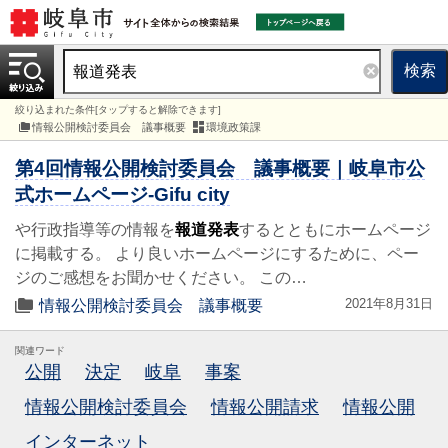
検索
絞り込まれた条件[タップすると解除できます]
情報公開検討委員会 議事概要
環境政策課
第4回情報公開検討委員会 議事概要｜岐阜市公
式ホームページ-Gifu city
や行政指導等の情報を
報道発表
するとともにホームページ
に掲載する。 より良いホームページにするために、ペー
ジのご感想をお聞かせください。 この…
2021年8月31日
情報公開検討委員会 議事概要
関連ワード
公開
決定
岐阜
事案
情報公開検討委員会
情報公開請求
情報公開
インターネット