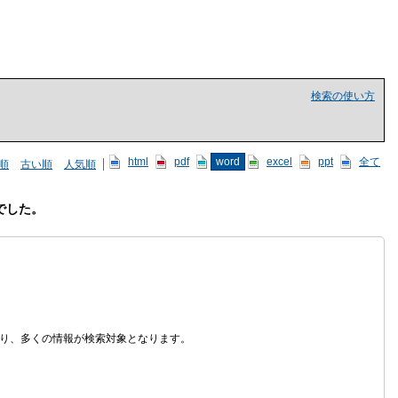
検索の使い方
html
pdf
word
excel
ppt
全て
順
古い順
人気順
でした。
なり、多くの情報が検索対象となります。