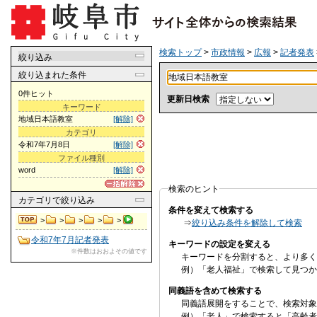
検索トップ
>
市政情報
>
広報
>
記者発表
絞り込み
絞り込まれた条件
0件ヒット
更新日検索
キーワード
地域日本語教室
[解除]
カテゴリ
令和7年7月8日
[解除]
ファイル種別
word
[解除]
検索のヒント
カテゴリ
で絞り込み
条件を変えて検索する
>
>
>
>
>
⇒
絞り込み条件を解除して検索
令和7年7月記者発表
キーワードの設定を変える
※件数はおおよその値です
キーワードを分割すると、より多く
例）「老人福祉」で検索して見つか
同義語を含めて検索する
同義語展開をすることで、検索対象
例）「老人」で検索すると「高齢者