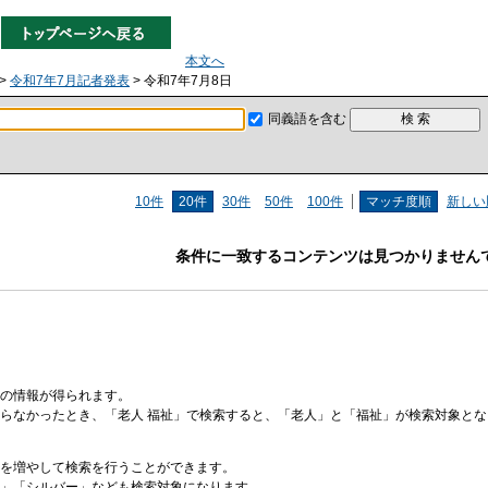
本文へ
>
令和7年7月記者発表
> 令和7年7月8日
同義語を含む
10件
20件
30件
50件
100件
マッチ度順
新しい
条件に一致するコンテンツは見つかりません
の情報が得られます。
らなかったとき、「老人 福祉」で検索すると、「老人」と「福祉」が検索対象と
を増やして検索を行うことができます。
」「シルバー」なども検索対象になります。