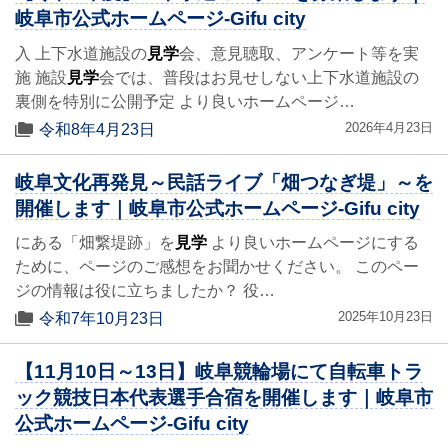
岐阜市公式ホームページ-Gifu city
入 上下水道施設の
見学
会、意見聴取、アンケート等を実
施 施設
見学
会では、普段はお見せしない上下水道施設の
裏側を特別に公開予定 より良いホームページ…
2026年4月23日
令和8年4月23日
岐阜文化再発見～民話ライブ「畑つなぎ堤」～を
開催します｜岐阜市公式ホームページ-Gifu city
にある「畑繋堤跡」を
見学
より良いホームページにする
ために、ページのご感想をお聞かせください。 このペー
ジの情報は役に立ちましたか？ 役…
2025年10月23日
令和7年10月23日
【11月10日～13日】岐阜競輪場にて自転車トラ
ック競技日本代表選手合宿を開催します｜岐阜市
公式ホームページ-Gifu city