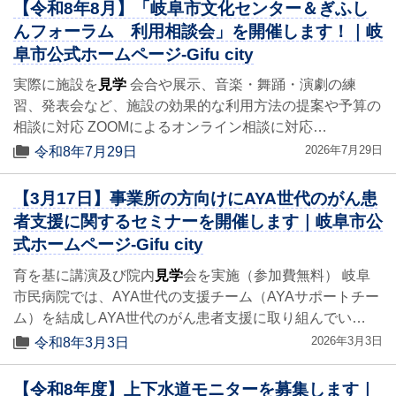
【令和8年8月】「岐阜市文化センター＆ぎふし
んフォーラム 利用相談会」を開催します！｜岐
阜市公式ホームページ-Gifu city
実際に施設を
見学
会合や展示、音楽・舞踊・演劇の練
習、発表会など、施設の効果的な利用方法の提案や予算の
相談に対応 ZOOMによるオンライン相談に対応…
2026年7月29日
令和8年7月29日
【3月17日】事業所の方向けにAYA世代のがん患
者支援に関するセミナーを開催します｜岐阜市公
式ホームページ-Gifu city
育を基に講演及び院内
見学
会を実施（参加費無料） 岐阜
市民病院では、AYA世代の支援チーム（AYAサポートチー
ム）を結成しAYA世代のがん患者支援に取り組んでい…
2026年3月3日
令和8年3月3日
【令和8年度】上下水道モニターを募集します｜