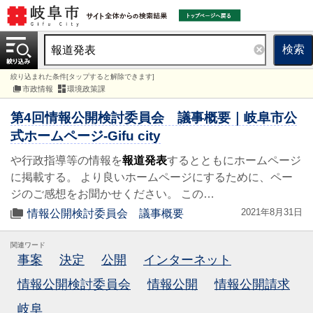
検索
絞り込まれた条件[タップすると解除できます]
市政情報
環境政策課
第4回情報公開検討委員会 議事概要｜岐阜市公
式ホームページ-Gifu city
や行政指導等の情報を
報道発表
するとともにホームページ
に掲載する。 より良いホームページにするために、ペー
ジのご感想をお聞かせください。 この…
2021年8月31日
情報公開検討委員会 議事概要
関連ワード
事案
決定
公開
インターネット
情報公開検討委員会
情報公開
情報公開請求
岐阜