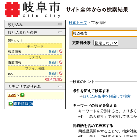
検索トップ
> 市政情報
絞り込み
絞り込まれた条件
0件ヒット
更新日検索
キーワード
報道発表
[解除]
カテゴリ
市政情報
[解除]
ファイル種別
ppt
[解除]
検索のヒント
カテゴリ
で絞り込み
条件を変えて検索する
>
⇒
絞り込み条件を解除して検索
市政情報(0)
キーワードの設定を変える
キーワードを分割すると、より多く
例）「老人福祉」で検索して見つか
同義語を含めて検索する
同義語展開をすることで、検索対象
例）「老人」で検索すると「高齢者