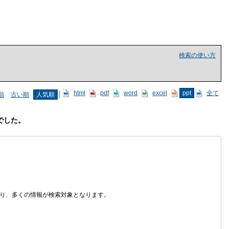
検索の使い方
html
pdf
word
excel
ppt
全て
順
古い順
人気順
でした。
なり、多くの情報が検索対象となります。