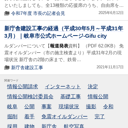
といたしましても、全13種類の応援席のうち、自由席を…
2025年6月12日
令和7年度 市長の記者会見
新庁舎建設工事の経過（平成30年5月～平成31年
3月）｜岐阜市公式ホームページ-Gifu city
ルダンパーについて【
報道発表
資料】 （PDF 62.0KB） 免
震オイルダンパー（市の施主検査より）平成31年2月の現
場状況 新庁舎の2階の床まで、鉄骨…
2021年11月17日
新庁舎建設工事
関連ワード
情報公開請求
インターネット
決定
情報公開検討委員会
基礎工事
情報公開
岐阜
公開
事案
現場状況
撮影
令和
掘削
着手
免震オイルダンパー
完了
採用
建物
新庁舎
航空写真