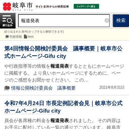
検索
絞り込まれた条件[タップすると解除できます]
市政情報
html
第4回情報公開検討委員会 議事概要｜岐阜市公
式ホームページ-Gifu city
や行政指導等の情報を
報道発表
するとともにホームページ
に掲載する。 より良いホームページにするために、ペー
ジのご感想をお聞かせください。 この…
2021年8月31日
情報公開検討委員会 議事概要
令和7年4月24日 市長定例記者会見｜岐阜市公式
ホームページ-Gifu city
員会が各席種の料金を
報道発表
されました。 その内容は
お手元に配付している一覧の通りでございます。 岐阜市