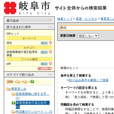
検索トップ
>
産業・ビジネス
>
事業系ご
絞り込み
絞り込まれた条件
0件ヒット
更新日検索
キーワード
発生
[解除]
カテゴリ
産業廃棄物不適正処理等
[解除]
事案
ファイル種別
pdf
[解除]
検索のヒント
カテゴリ
で絞り込み
条件を変えて検索する
⇒
絞り込み条件を解除して検索
>
>
>
キーワードの設定を変える
事業系ごみ
キーワードを分割すると、より多く
産業廃棄物に関する手…
例）「老人福祉」で検索して見つか
(1)
産業廃棄物不適正処理…
同義語を含めて検索する
(0)
同義語展開をすることで、検索対象
申請書ダウンロード（…(2
例）「老人」で検索すると「高齢者