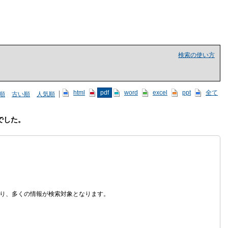
検索の使い方
html
pdf
word
excel
ppt
全て
順
古い順
人気順
でした。
なり、多くの情報が検索対象となります。