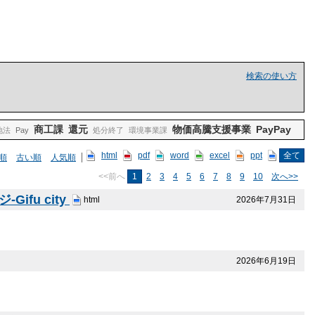
検索の使い方
商工課
還元
物価高騰支援事業
PayPay
地法
Pay
処分終了
環境事業課
html
pdf
word
excel
ppt
全て
順
古い順
人気順
<<前へ
1
2
3
4
5
6
7
8
9
10
次へ>>
fu city
2026年7月31日
html
2026年6月19日