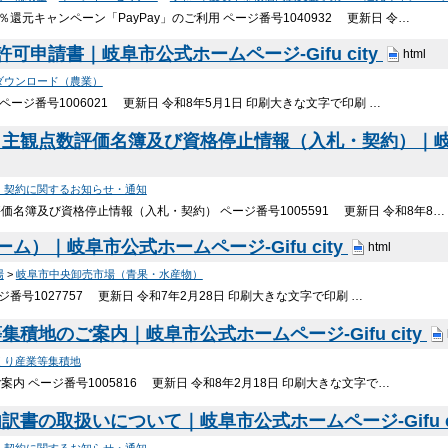
還元キャンペーン「PayPay」のご利用 ページ番号1040932 更新日 令…
可申請書｜岐阜市公式ホームページ-Gifu city
html
ダウンロード（農業）
ージ番号1006021 更新日 令和8年5月1日 印刷大きな文字で印刷 …
観点数評価名簿及び資格停止情報（入札・契約）｜岐阜市公
・契約に関するお知らせ・通知
名簿及び資格停止情報（入札・契約） ページ番号1005591 更新日 令和8年8…
ム）｜岐阜市公式ホームページ-Gifu city
html
場
>
岐阜市中央卸売市場（青果・水産物）
番号1027757 更新日 令和7年2月28日 印刷大きな文字で印刷 …
積地のご案内｜岐阜市公式ホームページ-Gifu city
くり産業等集積地
 ページ番号1005816 更新日 令和8年2月18日 印刷大きな文字で…
書の取扱いについて｜岐阜市公式ホームページ-Gifu c