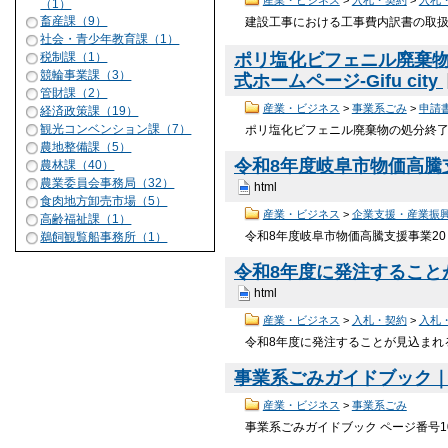
産業・ビジネス
>
入札・契約
>
入札
（1）
畜産課（9）
建設工事における工事費内訳書の取扱いに
社会・青少年教育課（1）
ポリ塩化ビフェニル廃棄物
税制課（1）
競輪事業課（3）
式ホームページ-Gifu city
管財課（2）
産業・ビジネス
>
事業系ごみ
>
申請
経済政策課（19）
観光コンベンション課（7）
ポリ塩化ビフェニル廃棄物の処分終了又
農地整備課（5）
令和8年度岐阜市物価高騰支援
農林課（40）
農業委員会事務局（32）
html
食肉地方卸売市場（5）
産業・ビジネス
>
企業支援・産業振
高齢福祉課（1）
令和8年度岐阜市物価高騰支援事業20％
鵜飼観覧船事務所（1）
令和8年度に発注することが
html
産業・ビジネス
>
入札・契約
>
入札
令和8年度に発注することが見込まれる
事業系ごみガイドブック｜岐阜
産業・ビジネス
>
事業系ごみ
事業系ごみガイドブック ページ番号10