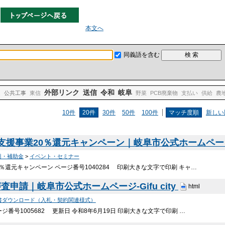
本文へ
同義語を含む
外部リンク
送信
令和
岐阜
ム
公共工事
東信
野菜
PCB廃棄物
支払い
供給
農
10件
20件
30件
50件
100件
マッチ度順
新しい
援事業20％還元キャンペーン｜岐阜市公式ホームページ-Gi
興・補助金
>
イベント・セミナー
％還元キャンペーン ページ番号1040284 印刷大きな文字で印刷 キャ…
申請｜岐阜市公式ホームページ-Gifu city
html
書ダウンロード（入札・契約関連様式）
番号1005682 更新日 令和8年6月19日 印刷大きな文字で印刷 …