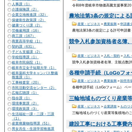
人事課（1）
令和8年度岐阜市物価高騰支援事業20％
介護保険課（2）
企業立地推進課（32）
農地法第3条の規定による許
保健衛生政策課（2）
産業・ビジネス
>
農業振興
>
申請書
健康づくり課（2）
農地法第3条の規定による許可申請書 ペ
労働雇用課（16）
商工課（167）
競争入札参加資格者名簿、主
商業高等学校（1）
契約課（631）
l
子ども支援課（2）
産業・ビジネス
>
入札・契約
>
入札
学校指導課（1）
競争入札参加資格者名簿、主観点数評価
岐阜市民病院（1）
岐阜市立女子短期大学（1）
各種申請手続（LoGoフォー
岐阜薬科大学キャンパス整備
推進課（1）
産業・ビジネス
>
農業振興
>
卸売市
工事検査室（20）
各種申請手続（LoGoフォーム） ページ
市民活動交流センター（2）
広報広聴課（1）
三輪地域ものづくり産業等集
指令課（1）
環境事業課（2）
産業・ビジネス
>
企業誘致
>
ものづ
環境政策課（3）
三輪地域ものづくり産業等集積地のご案内
生活福祉一課・二課・三課
（1）
建設工事における工事費内訳
産業廃棄物指導課（51）
男女共生・生涯学習推進課