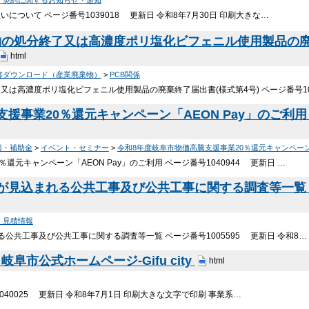
・契約に関するお知らせ・通知
ついて ページ番号1039018 更新日 令和8年7月30日 印刷大きな…
の処分終了又は高濃度ポリ塩化ビフェニル使用製品の廃棄
html
書ダウンロード（産業廃棄物）
>
PCB関係
は高濃度ポリ塩化ビフェニル使用製品の廃棄終了届出書(様式第4号) ページ番号10
事業20％還元キャンペーン「AEON Pay」のご利用｜岐
興・補助金
>
イベント・セミナー
>
令和8年度岐阜市物価高騰支援事業20％還元キャンペー
還元キャンペーン「AEON Pay」のご利用 ページ番号1040944 更新日 …
見込まれる公共工事及び公共工事に関する調査等一覧｜岐阜市
・見積情報
公共工事及び公共工事に関する調査等一覧 ページ番号1005595 更新日 令和8…
市公式ホームページ-Gifu city
html
40025 更新日 令和8年7月1日 印刷大きな文字で印刷 事業系…