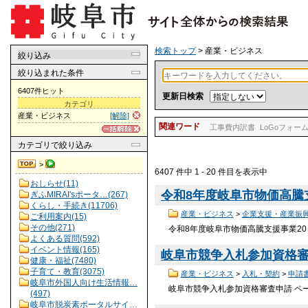
検索トップ
> 産業・ビジネス
絞り込み
絞り込まれた条件
6407件ヒット
更新日検索
カテゴリ
産業・ビジネス
[解除]
関連ワード
工事費内訳書
LoGoフォー
カテゴリ
で絞り込み
>
6407 件中 1 - 20 件目を表示中
おしらせ(11)
令和8年度岐阜市物価高騰支
ぎふMIRAI'sポータ…(267)
くらし・手続き(11706)
産業・ビジネス
>
企業支援・産業振
ご利用案内(15)
その他(271)
令和8年度岐阜市物価高騰支援事業20
よくある質問(592)
イベント情報(165)
岐阜市競争入札参加資格審査
健康・福祉(7480)
子育て・教育(3075)
産業・ビジネス
>
入札・契約
>
申請
岐阜市外国人向け生活情報…
岐阜市競争入札参加資格審査申請 ページ
(497)
岐阜市脱炭素ポータルサイ…