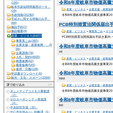
令和8年度岐阜市物価高騰支
(195)
岐阜市超短時間雇用ポータ…
産業・ビジネス
>
企業支援・産業振
(29)
令和8年度岐阜市物価高騰支援事業20
市政情報(20290)
手続きに関する情報のお手…
(84)
PCB特別措置法関係届出手続
施設予約(1)
施設概要(9)
産業・ビジネス
>
事業系ごみ
>
ポリ
産業・ビジネス(6407)
PCB特別措置法関係届出手続き案内 ペ
事業系ごみ(365)
企業支援・産業振興・…(6
令和8年度岐阜市物価高騰支援
56)
ml
企業誘致(78)
入札・契約(4605)
産業・ビジネス
>
企業支援・産業振
林業振興(42)
令和8年度岐阜市物価高騰支援事業20％
農業振興(545)
雇用・労働(109)
令和8年度岐阜市物価高騰支
申請書ダウンロード(6)
観光・文化・スポーツ(2006)
html
課
で絞り込み
産業・ビジネス
>
企業支援・産業振
令和8年度岐阜市物価高騰支援事業20
ぎふメディアコスモス事業課
（2）
令和8年度岐阜市物価高騰支
ゼロカーボンシティ推進課
（4）
tml
中央卸売市場（35）
中心市街地みらい戦略課（6）
産業・ビジネス
>
企業支援・産業振