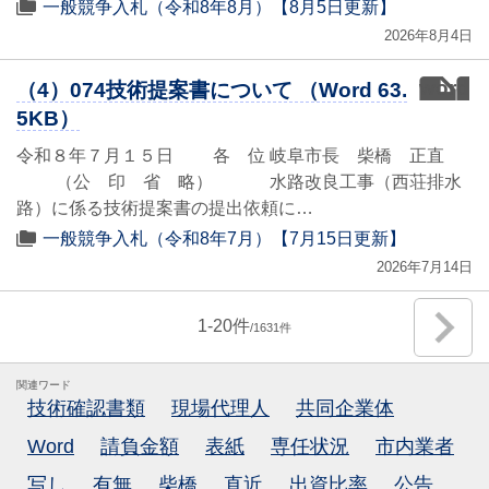
一般競争入札（令和8年8月）【8月5日更新】
2026年8月4日
word
（4）074技術提案書について （Word 63.
5KB）
令和８年７月１５日 各 位 岐阜市長 柴橋 正直
（公 印 省 略） 水路改良工事（西荘排水
路）に係る技術提案書の提出依頼に…
一般競争入札（令和8年7月）【7月15日更新】
2026年7月14日
1
-
20
1631
関連ワード
技術確認書類
現場代理人
共同企業体
Word
請負金額
表紙
専任状況
市内業者
写し
有無
柴橋
直近
出資比率
公告