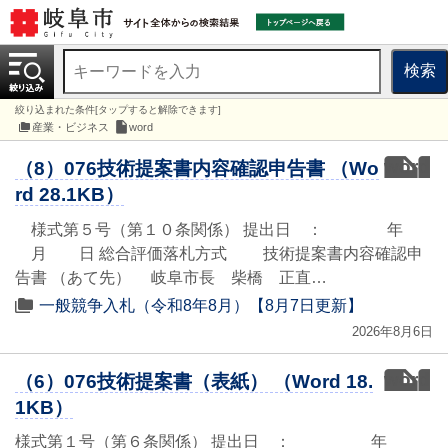
検索
絞り込まれた条件[タップすると解除できます]
産業・ビジネス
word
word
（8）076技術提案書内容確認申告書 （Wo
rd 28.1KB）
様式第５号（第１０条関係） 提出日 ： 年
月 日 総合評価落札方式 技術提案書内容確認申
告書 （あて先） 岐阜市長 柴橋 正直…
一般競争入札（令和8年8月）【8月7日更新】
2026年8月6日
word
（6）076技術提案書（表紙） （Word 18.
1KB）
様式第１号（第６条関係） 提出日 ： 年