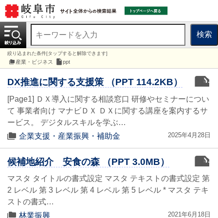
検索
絞り込まれた条件[タップすると解除できます]
産業・ビジネス
ppt
ppt
DX推進に関する支援策 （PPT 114.2KB）
[Page1] ＤＸ導入に関する相談窓口 研修やセミナーについ
て 事業者向け マナビＤＸ ＤＸに関する講座を案内するサ
ービス。 デジタルスキルを学ぶ…
2025年4月28日
企業支援・産業振興・補助金
ppt
候補地紹介 安食の森 （PPT 3.0MB）
マスタ タイトルの書式設定 マスタ テキストの書式設定 第
2 レベル 第 3 レベル 第 4 レベル 第 5 レベル * マスタ テキ
ストの書式…
2021年6月18日
林業振興