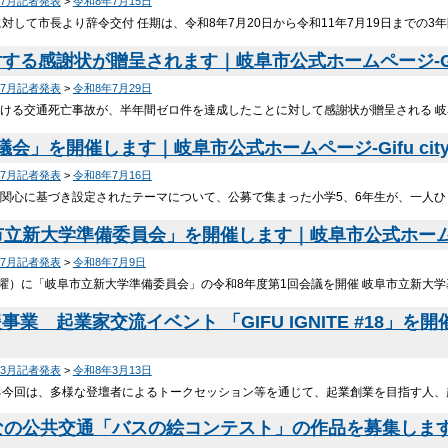
年7月記者発表
>
令和8年7月15日
に対して市長より辞令交付 任期は、令和8年7月20日から令和11年7月19日までの3
る感謝状が贈呈されます｜岐阜市公式ホームページ-Gifu
年7月記者発表
>
令和8年7月29日
ける交通死亡事故が、半年間ゼロ件を達成したことに対して感謝状が贈呈される 
会」を開催します｜岐阜市公式ホームページ-Gifu cit
年7月記者発表
>
令和8年7月16日
関心に基づき設定されたテーマについて、公募で集まった小学5、6年生が、一人ひ
立新大学準備委員会」を開催します｜岐阜市公式ホームページ
年7月記者発表
>
令和8年7月9日
月曜）に「岐阜市立新大学準備委員会」の令和8年度第1回会議を開催 岐阜市立新大
業 起業家交流イベント 「GIFU IGNITE #18」
年3月記者発表
>
令和8年3月13日
る今回は、多様な登壇者によるトークセッション等を通じて、起業創業を目指す人
んなの公共交通「バスの絵コンテスト」の作品を募集します｜岐