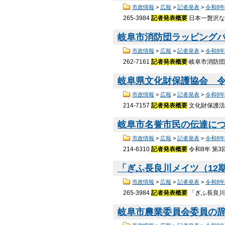
市政情報
>
広報
>
記者発表
>
令和8
265-3984
記者発表概要
日本一贅沢な川
岐阜市消防団ラッピングバス
市政情報
>
広報
>
記者発表
>
令和8
262-7161
記者発表概要
岐阜市消防団
岐阜県文化財保護協会 令和
市政情報
>
広報
>
記者発表
>
令和8
214-7157
記者発表概要
文化財保護活
岐阜市名誉市民の伝達につい
市政情報
>
広報
>
記者発表
>
令和8
214-6310
記者発表概要
令和8年 第
「ぎふ長良川メイツ（12期
市政情報
>
広報
>
記者発表
>
令和8
265-3984
記者発表概要
「ぎふ長良川
岐阜市農業委員会委員の辞令