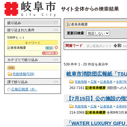
絞り込み
絞り込まれた条件
更新日検索
539件ヒット
キーワード
令和
関連ワード
ぎふ長良川メイツ
L
記者発表概要
[解除]
カテゴリ
で絞り込み
539 件中 1 - 20 件目を表示中
岐阜市消防団広報紙「TSU
市政情報(539)
課
で絞り込み
市政情報
>
広報
>
記者発表
>
令和7
262-7161
記者発表概要
消防団への入
広報広聴課（8）
【7月15日】公の施設の指
市政情報
>
広報
>
記者発表
>
令和8
214-2069
記者発表概要
令和9年3月
「WATER LUXURY G