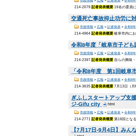
市政情報
>
広報
>
記者発表
>
令和8
214-2079
記者発表概要
19名の委員
交通死亡事故抑止功労に対す
市政情報
>
広報
>
記者発表
>
令和8
214-4964
記者発表概要
岐阜市内にお
令和8年度「岐阜市子ども議
市政情報
>
広報
>
記者発表
>
令和8
214-2397
記者発表概要
自らの興味・
「令和8年度 第1回岐阜市
市政情報
>
広報
>
記者発表
>
令和8
214-3635
記者発表概要
7月13日（
ぎふしスタートアップ支援事
ジ-Gifu city
html
市政情報
>
広報
>
記者発表
>
令和8
214-2771
記者発表概要
第18回とな
【7月17日-9月4日】み