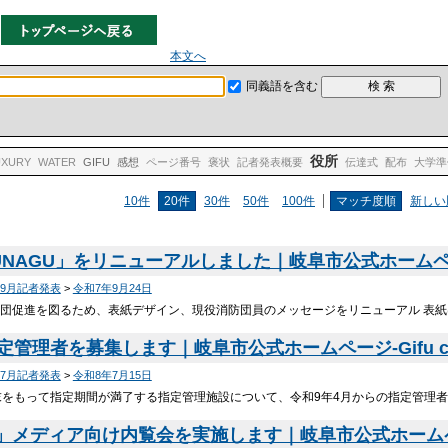
本文へ
同義語を含む
役所
UXURY
WATER
GIFU
感想
ページ番号
褒状
記者発表概要
伝達式
配布
大学準
10件
20件
30件
50件
100件
マッチ度順
新しい
NAGU」をリニューアルしました｜岐阜市公式ホームページ-G
年9月記者発表
>
令和7年9月24日
団促進を図るため、表紙デザイン、現役消防団員のメッセージをリニューアル 表
定管理者を募集します｜岐阜市公式ホームページ-Gifu ci
年7月記者発表
>
令和8年7月15日
末をもって指定期間が満了する指定管理施設について、令和9年4月からの指定管理者
IFU」メディア向け内覧会を実施します｜岐阜市公式ホームページ