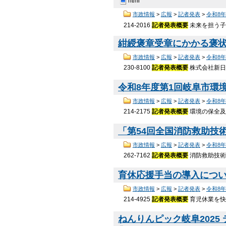
html
市政情報
>
広報
>
記者発表
>
令和8
214-2016
記者発表概要
未来を担う子
紺綬褒章受章にかかる褒状の
市政情報
>
広報
>
記者発表
>
令和8
230-8100
記者発表概要
株式会社新日
令和8年度第1回岐阜市環境
市政情報
>
広報
>
記者発表
>
令和8
214-2175
記者発表概要
環境の保全及
「第54回全国消防救助技術
市政情報
>
広報
>
記者発表
>
令和8
262-7162
記者発表概要
消防救助技術
育休応援手当の導入について｜
市政情報
>
広報
>
記者発表
>
令和8
214-4925
記者発表概要
育児休業を快
ねんりんピック岐阜2025