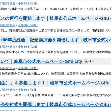
年7月記者発表
>
令和8年7月13日
遊びを体験できる商品「WATER LUXURY GIFU」を造成 メディア向け内覧会
の運行を開始します｜岐阜市公式ホームページ-Gifu c
年6月記者発表
>
令和8年6月29日
では、消防団活動の認知度向上及び消防団員確保対策の一環として、市内路線バス
8年度総会 記念講演会を開催します｜岐阜市公式ホームペー
年5月記者発表
>
令和8年5月20日
動を啓発するため、文化財保護等に著名な方を講師に招聘し、岐阜県文化財保護協
て｜岐阜市公式ホームページ-Gifu city
html
年6月記者発表
>
令和8年6月29日
3回 岐阜市議会 定例会 最終日において、岐阜新聞社 最高顧問 を岐阜市名誉市民に
生）」を募集します！｜岐阜市公式ホームページ-Gifu c
年7月記者発表
>
令和8年7月6日
メイツ（12期生）」3人を募集 業務内容：「市内外で開催する岐阜市の観光に係
交付式を開催します｜岐阜市公式ホームページ-Gifu c