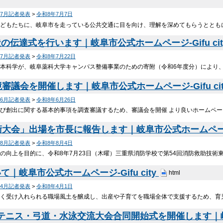
年7月記者発表
>
令和8年7月7日
どもたちに、岐阜市を走っている公共交通に目を向け、理解を深めてもらうととも
伝達式を行います｜岐阜市公式ホームページ-Gifu cit
年7月記者発表
>
令和8年7月22日
本科学が、岐阜薬科大学キャンパス整備事業のための寄附（令和6年度分）により、
審議会を開催します｜岐阜市公式ホームページ-Gifu ci
年6月記者発表
>
令和8年6月26日
び創出に関する基本的事項を調査審議するため、審議会を開催 より良いホームペ
大会」出場を市長に報告します｜岐阜市公式ホームページ-Gi
年8月記者発表
>
令和8年8月4日
の向上を目的に、令和8年7月23日（木曜）三重県消防学校で第54回消防救助技術
岐阜市公式ホームページ-Gifu city
html
年4月記者発表
>
令和8年4月1日
く受け入れられる職場風土を醸成し、出産や子育てを職場全体で支援するため、育
 テニス・弓道・水泳交流大会合同開始式を開催します｜岐阜市