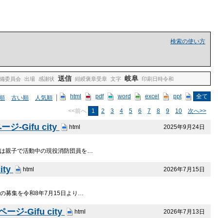
検索の使い方
送信
岐阜
備委員会
出場
感謝状
紺綬褒章受章
文字
印刷日時令和
html
pdf
word
excel
ppt
全て
順
古い順
人気順
<<前へ
1
2
3
4
5
6
7
8
9
10
次へ>>
ifu city
2025年9月24日
html
紙は親子で活動中の現役消防団員を…
ty
2026年7月15日
html
の募集を令和8年7月15日より…
-Gifu city
2026年7月13日
html