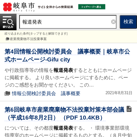
検索
絞り込まれた条件[タップすると解除できます]
産業廃棄物不法投棄事案
第4回情報公開検討委員会 議事概要｜岐阜市公
式ホームページ-Gifu city
や行政指導等の情報を
報道発表
するとともにホームページ
に掲載する。 より良いホームページにするために、ペー
ジのご感想をお聞かせください。 この…
2021年8月31日
情報公開検討委員会 議事概要
第6回岐阜市産業廃棄物不法投棄対策本部会議
（平成16年8月2日） （PDF 10.4KB）
については、その都度
報道発表
する。 ・ 環境事業部環境
指導室のホームページに掲載するものとする。（８月中旬