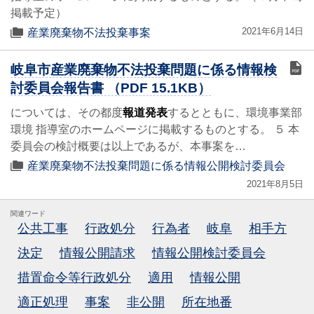
掲載予定）
2021年6月14日
産業廃棄物不法投棄事案
岐阜市産業廃棄物不法投棄問題に係る情報検
討委員会報告書 （PDF 15.1KB）
については、その都度
報道発表
するとともに、環境事業部
環境 指導室のホームページに掲載するものとする。 ５ 本
委員会の検討概要は以上であるが、本事案を…
産業廃棄物不法投棄問題に係る情報公開検討委員会
2021年8月5日
関連ワード
公共工事
行政処分
行為者
岐阜
相手方
決定
情報公開請求
情報公開検討委員会
措置命令等行政処分
適用
情報公開
適正処理
事案
非公開
所在地番