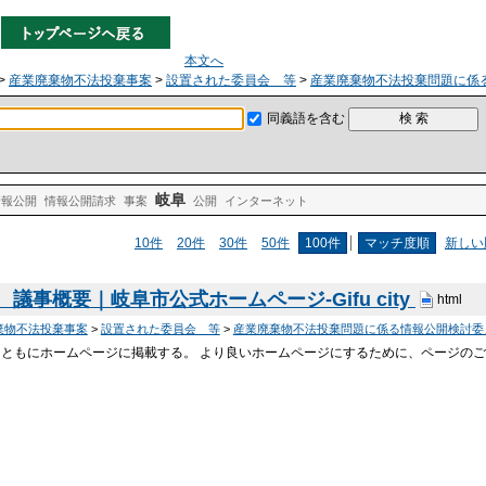
本文へ
>
産業廃棄物不法投棄事案
>
設置された委員会 等
>
産業廃棄物不法投棄問題に係
同義語を含む
岐阜
情報公開
情報公開請求
事案
公開
インターネット
10件
20件
30件
50件
100件
マッチ度順
新しい
議事概要｜岐阜市公式ホームページ-Gifu city
html
棄物不法投棄事案
>
設置された委員会 等
>
産業廃棄物不法投棄問題に係る情報公開検討委
とともにホームページに掲載する。 より良いホームページにするために、ページのご