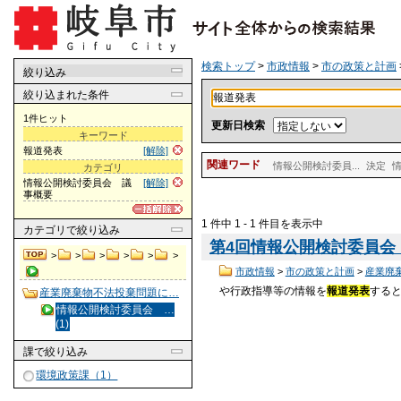
検索トップ
>
市政情報
>
市の政策と計画
絞り込み
絞り込まれた条件
1件ヒット
更新日検索
キーワード
報道発表
[解除]
関連ワード
情報公開検討委員...
決定
カテゴリ
情報公開検討委員会 議
[解除]
事概要
1 件中 1 - 1 件目を表示中
カテゴリ
で絞り込み
第4回情報公開検討委員会 
>
>
>
>
>
>
市政情報
>
市の政策と計画
>
産業廃
や行政指導等の情報を
報道発表
する
産業廃棄物不法投棄問題に…
情報公開検討委員会 …
(1)
課
で絞り込み
環境政策課（1）