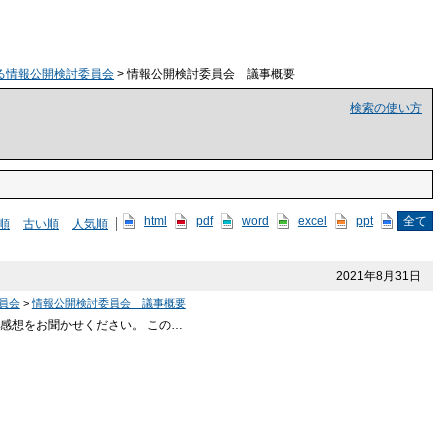
る情報公開検討委員会
> 情報公開検討委員会 議事概要
検索の使い方
html
pdf
word
excel
ppt
全て
順
古い順
人気順
2021年8月31日
員会
>
情報公開検討委員会 議事概要
感想をお聞かせください。 この…