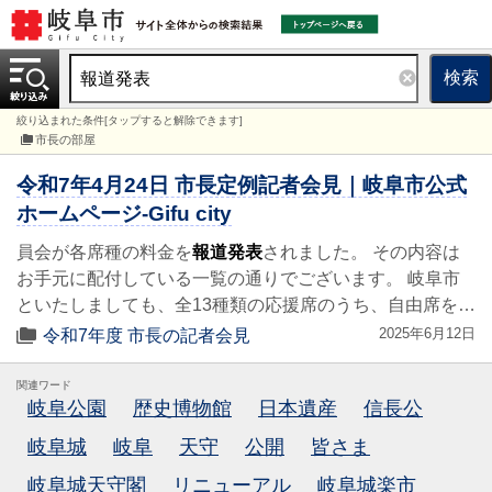
検索
絞り込まれた条件[タップすると解除できます]
市長の部屋
令和7年4月24日 市長定例記者会見｜岐阜市公式
ホームページ-Gifu city
員会が各席種の料金を
報道発表
されました。 その内容は
お手元に配付している一覧の通りでございます。 岐阜市
といたしましても、全13種類の応援席のうち、自由席を…
2025年6月12日
令和7年度 市長の記者会見
関連ワード
岐阜公園
歴史博物館
日本遺産
信長公
岐阜城
岐阜
天守
公開
皆さま
岐阜城天守閣
リニューアル
岐阜城楽市