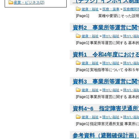
（チラシ）インボイス制度説
産業・ビジネス(2)
健康・福祉
>
医療・薬事
>
医療機関
[Page1] 業種や要望にそった
資料2 事業所等運営に関す
健康・福祉
>
障がい福祉
>
障がい福
[Page1] 事業所等運営に関する 基
資料1 令和4年度における実
健康・福祉
>
障がい福祉
>
障がい福
[Page1] 実地指導等について 令和５
資料3 事業所等運営に関す
健康・福祉
>
障がい福祉
>
障がい福
[Page1] 事業所等運営に関する 基
資料4~6 指定障害児通
健康・福祉
>
障がい福祉
>
障がい福
[Page1] 指定障害児通所支援 事業
参考資料（避難確保計画）【