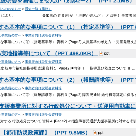
明会を開催しませんか（別添2ー2） （PPT 2.1MB
等へのお知らせ
>
通知一覧（薬務）
説明 により、 参加者の 約９割 が 「 理解が進んだ 」 と回答！ 事業者 
る基本的な事項について（1）（指定基準等） （PPT 8
祉事業所の方へ
>
事業者向け説明会資料等
本的な事項について① （指定基準等） 資料２ [Page2] 人員基準の考え方 ・児童発達
地指導等について （PPT 498.0KB）
ppt
祉事業所の方へ
>
事業者向け説明会資料等
年度 岐阜市福祉部指導監査課 資料１ [Page2] ■内容 Ⅰ 指導及び監査について Ⅱ …
る基本的な事項について（2）（報酬請求等） （PPT 7
祉事業所の方へ
>
事業者向け説明会資料等
本的な事項について② （報酬請求等） 資料３ [Page2] 障害児通所 給付費等算定に係る
所支援事業所に対する行政処分について・送迎用自動車
祉事業所の方へ
>
事業者向け説明会資料等
所に対する 行政処分について 資料４ [Page2] ≪指定障害児通所支援事業所に対する 
都市防災政策課】 （PPT 9.8MB）
ppt