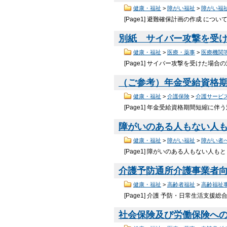
健康・福祉
>
障がい福祉
>
障がい福
[Page1] 避難確保計画の作成 について
別紙 サイバー攻撃を受けた
健康・福祉
>
医療・薬事
>
医療機関
[Page1] サイバー攻撃を受けた
（ご参考）年金受給資格期間
健康・福祉
>
介護保険
>
介護サービ
[Page1] 年金受給資格期間短縮に
障がいのある人もない人もと
健康・福祉
>
障がい福祉
>
障がい者
[Page1] 障がいのある人もな
介護予防通所介護事業者向け
健康・福祉
>
高齢者福祉
>
高齢福祉
[Page1] 介護 予防・日常生活支
社会保険及び労働保険への加