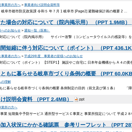
祉事業所の方へ
>
事業者向け説明会資料等
 岐阜市都市防災政策課 令和５ 年７月 1 岐阜市 [Page2] 避難確保計画の概要 2 …
場合の対応について（院内掲示用） （PPT 1.9MB）
等へのお知らせ
>
通知一覧（医務）
場合の対応について（院内掲示用） サイバー攻撃（コンピュータウイルスの感染等）を
短縮に伴う対応について（ポイント） （PPT 436.1
ス事業者の方へ
>
平成29年度 事業者の皆様へのお知らせ
伴う対応について（ポイント） 【STEP1】 施設やご自宅に 日本年金機構から A ４の
もに暮らせる岐阜市づくり条例の概要 （PPT 60.0K
への理解
い人もともに暮らせる岐阜市づくり条例の概要 条例制定の目的（前文及び第１条） 「
説明会資料 （PPT 2.4MB）
ppt
事業所の方へ
援総合事業 短期集中予防サービス 通所型サービスＣ事業と 事業所指定について 平成２
入状況にかかる確認票 参考リーフレット （PPT 287