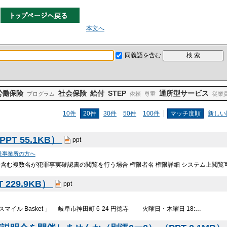
本文へ
同義語を含む
労働保険
社会保険
給付
STEP
通所型サービス
プログラム
依頼
尊重
従業
10件
20件
30件
50件
100件
マッチ度順
新しい
T 55.1KB）
ppt
祉事業所の方へ
任者を含む複数名が犯罪事実確認書の閲覧を行う場合 権限者名 権限詳細 システム上閲覧可
229.9KB）
ppt
 「スマイル Basket 」 岐阜市神田町 6-24 円徳寺 火曜日・木曜日 18:…