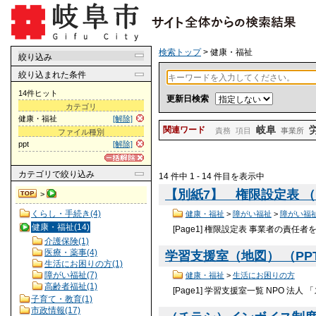
検索トップ
> 健康・福祉
絞り込み
絞り込まれた条件
14件ヒット
更新日検索
カテゴリ
健康・福祉
[解除]
岐阜
関連ワード
責務
項目
事業所
ファイル種別
ppt
[解除]
カテゴリ
で絞り込み
14 件中 1 - 14 件目を表示中
【別紙7】 権限設定表 （PP
>
くらし・手続き(4)
健康・福祉
>
障がい福祉
>
障がい福
健康・福祉(14)
[Page1] 権限設定表 事業者の責
介護保険(1)
医療・薬事(4)
学習支援室（地図） （PPT 
生活にお困りの方(1)
障がい福祉(7)
健康・福祉
>
生活にお困りの方
高齢者福祉(1)
[Page1] 学習支援室一覧 NPO 法人
子育て・教育(1)
市政情報(17)