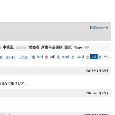
検索の使い方
事業主
労働者
厚生年金保険
施策
Page
員
共生社会
理解
html
pdf
word
excel
ppt
全て
順
古い順
人気順
2026年1月22日
能な情報 G ビズ …
2026年5月12日