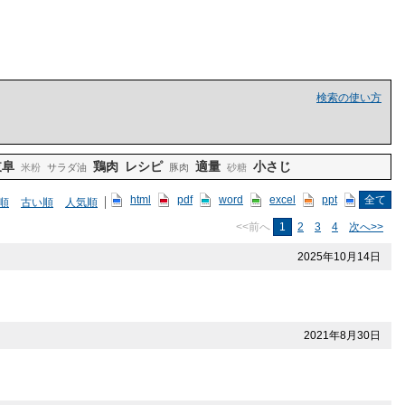
検索の使い方
岐阜
鶏肉
レシピ
適量
小さじ
米粉
サラダ油
豚肉
砂糖
html
pdf
word
excel
ppt
全て
順
古い順
人気順
<<前へ
1
2
3
4
次へ>>
2025年10月14日
2021年8月30日