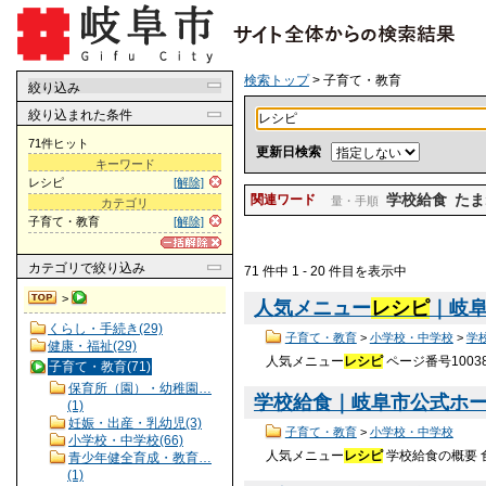
検索トップ
> 子育て・教育
絞り込み
絞り込まれた条件
71件ヒット
更新日検索
キーワード
レシピ
[解除]
学校給食
たま
関連ワード
量・手順
カテゴリ
子育て・教育
[解除]
カテゴリ
で絞り込み
71 件中 1 - 20 件目を表示中
>
人気メニュー
レシピ
｜岐阜
くらし・手続き(29)
子育て・教育
>
小学校・中学校
>
学
健康・福祉(29)
人気メニュー
レシピ
ページ番号1003
子育て・教育(71)
保育所（園）・幼稚園…
学校給食｜岐阜市公式ホームペ
(1)
妊娠・出産・乳幼児(3)
子育て・教育
>
小学校・中学校
小学校・中学校(66)
人気メニュー
レシピ
学校給食の概要 
青少年健全育成・教育…
(1)