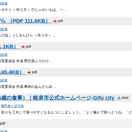
校給食
ポテト ＜作り方＞ ①じゃがいもは、一…
（PDF 111.6KB）
pdf
校給食
の塩こうじきんぴら ＜作り方＞ …
1.1KB）
pdf
校給食
育委員会 作成 野沢菜ふりかけ …
45.4KB）
pdf
校給食
育委員会 作成 豚肉のあんからめ …
の食事）｜岐阜市公式ホームページ-Gifu city
html
>
離乳食と幼児食
、彩りを工夫して食べやすくなるようにしましょう。「よく噛んで食べようね」「
pdf
校給食