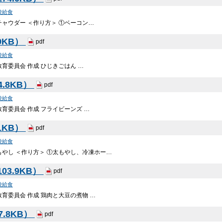
校給食
ャウダー ＜作り方＞ ①ベーコン…
9KB）
pdf
校給食
育委員会 作成 ひじきごはん …
4.8KB）
pdf
校給食
育委員会 作成 フライビーンズ …
1KB）
pdf
校給食
やし ＜作り方＞ ①太もやし、冷凍ホー…
03.9KB）
pdf
校給食
育委員会 作成 鶏肉と大豆の煮物 …
7.8KB）
pdf