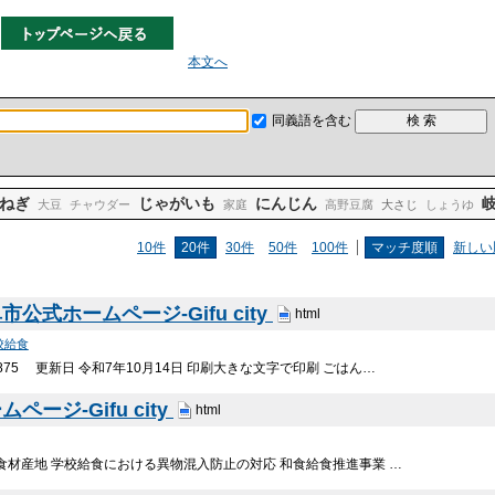
本文へ
同義語を含む
ねぎ
じゃがいも
にんじん
大豆
チャウダー
家庭
高野豆腐
大さじ
しょうゆ
10件
20件
30件
50件
100件
マッチ度順
新しい
市公式ホームページ-Gifu city
html
校給食
875 更新日 令和7年10月14日 印刷大きな文字で印刷 ごはん…
ージ-Gifu city
html
食材産地 学校給食における異物混入防止の対応 和食給食推進事業 …