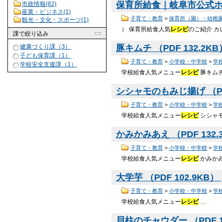
保育所給食｜岐阜市公式ホーム
市政情報(82)
産業・ビジネス(1)
子育て・教育
>
保育所（園）・幼稚
観光・文化・スポーツ(1)
） 保育所給食人気
レシピ
のご紹介 カレ
課
で絞り込み
豚キムチ （PDF 132.2K
健康づくり課（3）
子ども保育課（1）
子育て・教育
>
小学校・中学校
>
学
学校安全支援課（1）
学校給食人気メニュー
レシピ
豚キムチ
シシャモのもみじ揚げ （PDF
子育て・教育
>
小学校・中学校
>
学
学校給食人気メニュー
レシピ
シシャモ
かみかみあえ （PDF 132.
子育て・教育
>
小学校・中学校
>
学
学校給食人気メニュー
レシピ
かみかみ
大学芋 （PDF 102.9KB）
子育て・教育
>
小学校・中学校
>
学
学校給食人気メニュー
レシピ
…
貝柱のチャウダー （PDF 1