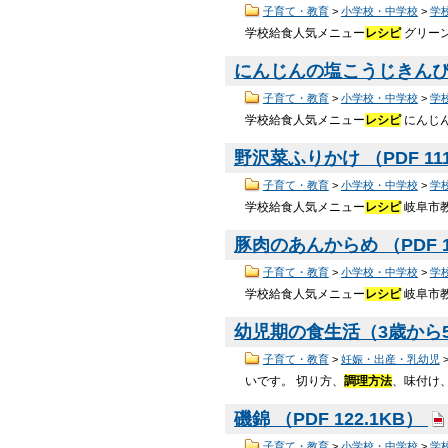
子育て・教育
>
小学校・中学校
>
学
学校給食人気メニュー
レシピ
グリーン
にんじんの塩こうじきんぴら 
子育て・教育
>
小学校・中学校
>
学
学校給食人気メニュー
レシピ
にんじん
野沢菜ふりかけ （PDF 11
子育て・教育
>
小学校・中学校
>
学
学校給食人気メニュー
レシピ
岐阜市教
豚肉のあんからめ （PDF 1
子育て・教育
>
小学校・中学校
>
学
学校給食人気メニュー
レシピ
岐阜市教
幼児期の食生活（3歳から5歳
子育て・教育
>
妊娠・出産・乳幼児
いです。 切り方、
調理方法
、味付け
磯錦 （PDF 122.1KB）
子育て・教育
>
小学校・中学校
>
学