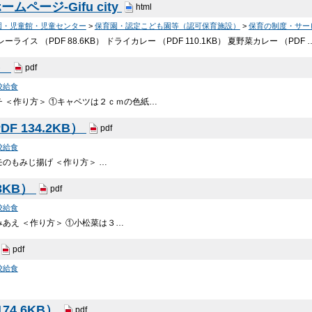
ページ-Gifu city
html
園・児童館・児童センター
>
保育園・認定こども園等（認可保育施設）
>
保育の制度・サー
ーライス （PDF 88.6KB） ドライカレー （PDF 110.1KB） 夏野菜カレー （PDF 
B）
pdf
校給食
 ＜作り方＞ ①キャベツは２ｃｍの色紙…
 134.2KB）
pdf
校給食
のもみじ揚げ ＜作り方＞ …
3KB）
pdf
校給食
あえ ＜作り方＞ ①小松菜は３…
pdf
校給食
74.6KB）
pdf