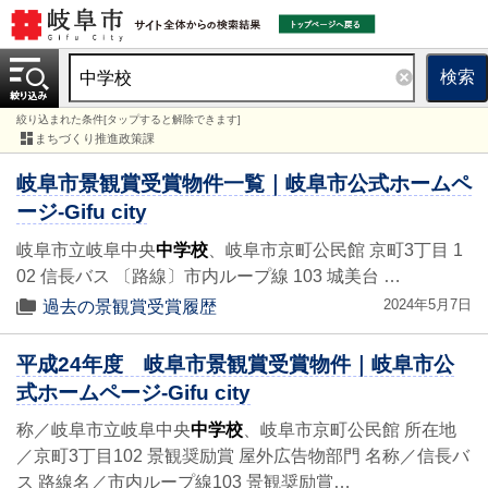
検索
絞り込まれた条件[タップすると解除できます]
まちづくり推進政策課
岐阜市景観賞受賞物件一覧｜岐阜市公式ホームペ
ージ-Gifu city
岐阜市立岐阜中央
中学校
、岐阜市京町公民館 京町3丁目 1
02 信長バス 〔路線〕市内ループ線 103 城美台 …
2024年5月7日
過去の景観賞受賞履歴
平成24年度 岐阜市景観賞受賞物件｜岐阜市公
式ホームページ-Gifu city
称／岐阜市立岐阜中央
中学校
、岐阜市京町公民館 所在地
／京町3丁目102 景観奨励賞 屋外広告物部門 名称／信長バ
ス 路線名／市内ループ線103 景観奨励賞…