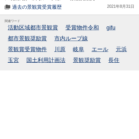
2021年8月31日
過去の景観賞受賞履歴
関連ワード
活動区域都市景観賞
受賞物件令和
gifu
都市景観奨励賞
市内ループ線
景観賞受賞物件
川原
岐阜
エール
元浜
玉宮
国土利用計画法
景観奨励賞
長住