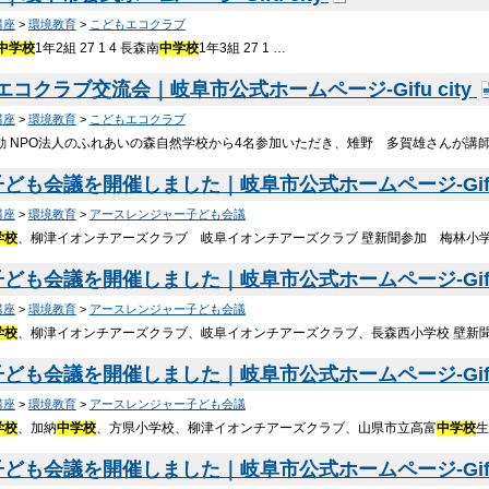
講座
>
環境教育
>
こどもエコクラブ
中学校
1年2組 27 1 4 長森南
中学校
1年3組 27 1 …
コクラブ交流会｜岐阜市公式ホームページ-Gifu city
講座
>
環境教育
>
こどもエコクラブ
動 NPO法人のふれあいの森自然学校から4名参加いただき、雉野 多賀雄さんが講
ども会議を開催しました｜岐阜市公式ホームページ-Gifu 
講座
>
環境教育
>
アースレンジャー子ども会議
学校
、柳津イオンチアーズクラブ 岐阜イオンチアーズクラブ 壁新聞参加 梅林小
ども会議を開催しました｜岐阜市公式ホームページ-Gifu 
講座
>
環境教育
>
アースレンジャー子ども会議
学校
、柳津イオンチアーズクラブ、岐阜イオンチアーズクラブ、長森西小学校 壁新
ども会議を開催しました｜岐阜市公式ホームページ-Gifu 
講座
>
環境教育
>
アースレンジャー子ども会議
学校
、加納
中学校
、方県小学校、柳津イオンチアーズクラブ、山県市立高富
中学校
ども会議を開催しました｜岐阜市公式ホームページ-Gifu 