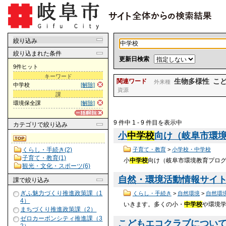
絞り込み
絞り込まれた条件
更新日検索
9件ヒット
キーワード
生物多様性
こ
関連ワード
外来種
中学校
[解除]
資源
課
環境保全課
[解除]
9 件中 1 - 9 件目を表示中
カテゴリ
で絞り込み
小
中学校
向け（岐阜市環境教
子育て・教育
>
小学校・中学校
くらし・手続き(2)
子育て・教育(1)
小
中学校
向け（岐阜市環境教育プログラ
観光・文化・スポーツ(6)
自然・環境活動情報サイト『
課
で絞り込み
ぎふ魅力づくり推進政策課（1
くらし・手続き
>
自然環境
>
自然環
4）
いきます。多くの小・
中学校
や環境
まちづくり推進政策課（2）
ゼロカーボンシティ推進課（3
こどもエコクラブについて｜岐