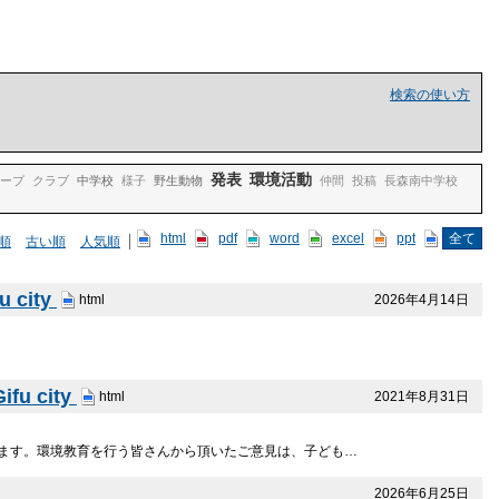
検索の使い方
発表
環境活動
ープ
クラブ
中学校
様子
野生動物
仲間
投稿
長森南中学校
html
pdf
word
excel
ppt
全て
順
古い順
人気順
city
2026年4月14日
html
 city
2021年8月31日
html
ます。環境教育を行う皆さんから頂いたご意見は、子ども…
2026年6月25日