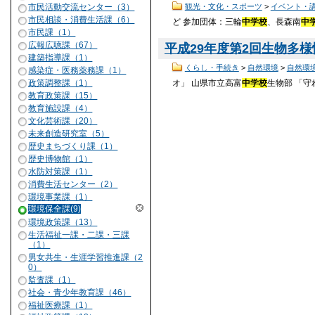
観光・文化・スポーツ
>
イベント・
市民活動交流センター（3）
市民相談・消費生活課（6）
ど 参加団体：三輪
中学校
、長森南
中
市民課（1）
広報広聴課（67）
平成29年度第2回生物多様
建築指導課（1）
くらし・手続き
>
自然環境
>
自然環
感染症・医務薬務課（1）
オ」 山県市立高富
中学校
生物部 「守
政策調整課（1）
教育政策課（15）
教育施設課（4）
文化芸術課（20）
未来創造研究室（5）
歴史まちづくり課（1）
歴史博物館（1）
水防対策課（1）
消費生活センター（2）
環境事業課（1）
環境保全課(9)
環境政策課（13）
生活福祉一課・二課・三課
（1）
男女共生・生涯学習推進課（2
0）
監査課（1）
社会・青少年教育課（46）
福祉医療課（1）