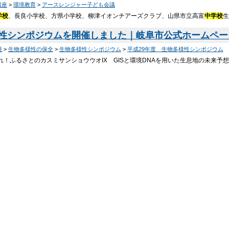
講座
>
環境教育
>
アースレンジャー子ども会議
学校
、長良小学校、方県小学校、柳津イオンチアーズクラブ、山県市立高富
中学校
生
性シンポジウムを開催しました｜岐阜市公式ホームページ-Gi
境
>
生物多様性の保全
>
生物多様性シンポジウム
>
平成29年度 生物多様性シンポジウム
れ！ふるさとのカスミサンショウウオIX GISと環境DNAを用いた生息地の未来予