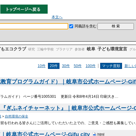
本文へ
同義語を含む
どもエコクラブ
岐阜
子ども環境宣言
研究
三輪中学校
プラナリア
参加者
グル
10件
20件
30件
50件
100件
マッチ度順
新しい
育プログラムガイド）｜岐阜市公式ホームページ-Gifu 
ムガイド） ページ番号1005301 更新日 令和8年4月14日 印刷大き…
ぎふネイチャーネット』｜岐阜市公式ホームページ-Gifu
境
>
自然環境の保全
学習を行われる皆さんにご活用していただいた上での、ご意見・ご感想も募集してい
阜市公式ホームページ-Gifu city
html