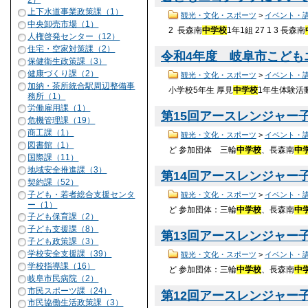
2）
上下水道事業政策課（1）
観光・文化・スポーツ
>
イベント・
中央卸売市場（1）
2 長森南
中学校
1年1組 27 1 3 長森南
人権啓発センター（12）
住宅・空家対策課（2）
令和4年度 岐阜市こどもエ
保健衛生政策課（3）
健康づくり課（2）
観光・文化・スポーツ
>
イベント・
加納・茶所統合駅周辺整備事
小学校5年生 厚見
中学校
1年生体験活
務所（1）
労働雇用課（1）
第15回アースレンジャー子
危機管理課（19）
商工課（1）
観光・文化・スポーツ
>
イベント・
図書館（1）
ど 参加団体 三輪
中学校
、長森南
中
国際課（11）
地域安全推進課（3）
第14回アースレンジャー子
契約課（52）
子ども・若者総合支援センタ
観光・文化・スポーツ
>
イベント・
ー（1）
ど 参加団体：三輪
中学校
、長森南
中
子ども保育課（2）
子ども支援課（8）
第13回アースレンジャー子
子ども政策課（3）
学校安全支援課（39）
観光・文化・スポーツ
>
イベント・
学校指導課（16）
ど 参加団体：三輪
中学校
、長森南
中
岐阜市民病院（2）
市民スポーツ課（24）
第12回アースレンジャー子
市民協働生活政策課（3）