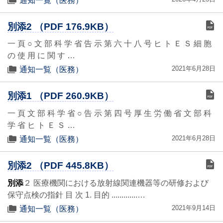
通知一覧（医務）
別添2 （PDF 176.9KB）
一 頁 ○ 文 部 科 学 省 告 示 第 六 十 八 号 ヒ ト Ｅ Ｓ 細 胞
の 使 用 に 関 す …
2021年6月28日
通知一覧（医務）
別添1 （PDF 260.9KB）
一 頁 文 部 科 学 省 ○ 告 示 第 四 号 厚 生 労 働 省 文 部 科
学 省 ヒ ト Ｅ Ｓ …
2021年6月28日
通知一覧（医務）
別添2 （PDF 445.8KB）
別添
２ 医療機関における放射線関連機器等の研修および
保守点検の指針 目 次 1. 目的 .............…
2021年9月14日
通知一覧（医務）