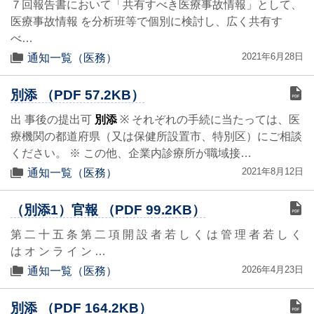
７回報告書において「共有すべき医療事故情報」として、
医療事故情報 を分析班等で個別に検討し、広く共有す
べ…
2021年6月28日
通知一覧（医務）
別添 （PDF 57.2KB）
出 事後の提出可
別添
※ それぞれの手続に当たっては、医
療機関の都道府県（又は保健所設置市、特別区）にご相談
ください。 ※ この他、企業内診療所が職域接…
2021年8月12日
通知一覧（医務）
（別添1）官報 （PDF 99.2KB）
第 二 十 五 条 第 二 項 開 設 者 若 し く は 管 理 者 若 し く
は オ ン ラ イ ン …
2026年4月23日
通知一覧（医務）
別添 （PDF 164.2KB）