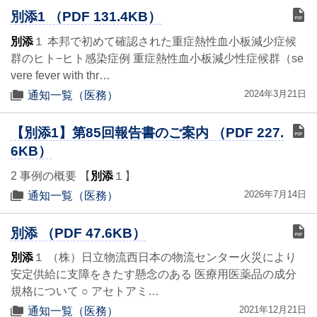
別添1 （PDF 131.4KB）
別添
１ 本邦で初めて確認された重症熱性血小板減少症候
群のヒト−ヒト感染症例 重症熱性血小板減少性症候群（se
vere fever with thr…
2024年3月21日
通知一覧（医務）
【別添1】第85回報告書のご案内 （PDF 227.
6KB）
2 事例の概要 【
別添
１】
2026年7月14日
通知一覧（医務）
別添 （PDF 47.6KB）
別添
１ （株）日立物流西日本の物流センター火災により
安定供給に支障をきたす懸念のある 医療用医薬品の成分
規格について ○ アセトアミ…
2021年12月21日
通知一覧（医務）