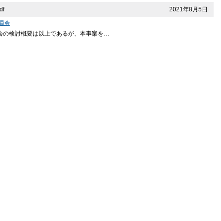
2021年8月5日
df
員会
員会の検討概要は以上であるが、本事案を…