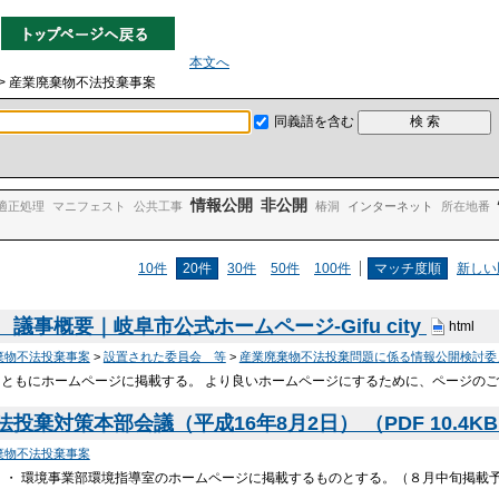
本文へ
> 産業廃棄物不法投棄事案
同義語を含む
情報公開
非公開
適正処理
マニフェスト
公共工事
椿洞
インターネット
所在地番
10件
20件
30件
50件
100件
マッチ度順
新しい
議事概要｜岐阜市公式ホームページ-Gifu city
html
棄物不法投棄事案
>
設置された委員会 等
>
産業廃棄物不法投棄問題に係る情報公開検討委
とともにホームページに掲載する。 より良いホームページにするために、ページのご
棄対策本部会議（平成16年8月2日） （PDF 10.4K
棄物不法投棄事案
。 ・ 環境事業部環境指導室のホームページに掲載するものとする。（８月中旬掲載