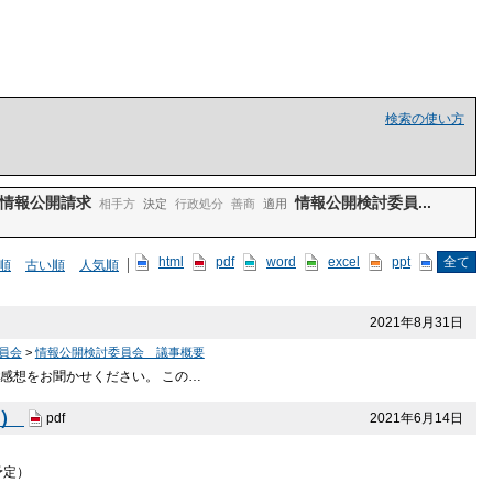
検索の使い方
情報公開請求
情報公開検討委員...
相手方
決定
行政処分
善商
適用
html
pdf
word
excel
ppt
全て
順
古い順
人気順
2021年8月31日
員会
>
情報公開検討委員会 議事概要
感想をお聞かせください。 この…
B）
2021年6月14日
pdf
予定）