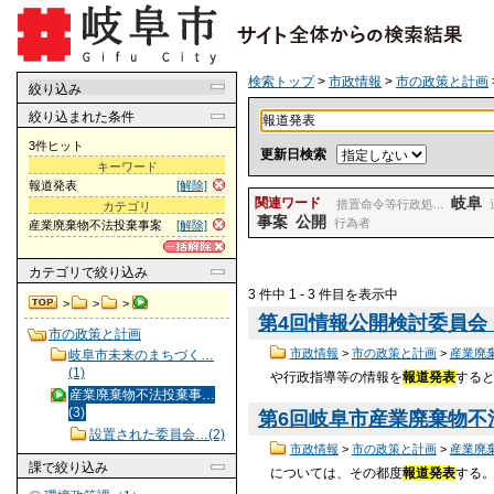
検索トップ
>
市政情報
>
市の政策と計画
絞り込み
絞り込まれた条件
3件ヒット
更新日検索
キーワード
報道発表
[解除]
岐阜
関連ワード
措置命令等行政処...
カテゴリ
事案
公開
行為者
産業廃棄物不法投棄事案
[解除]
カテゴリ
で絞り込み
3 件中 1 - 3 件目を表示中
>
>
>
第4回情報公開検討委員会 
市の政策と計画
市政情報
>
市の政策と計画
>
産業廃
岐阜市未来のまちづく…
(1)
や行政指導等の情報を
報道発表
する
産業廃棄物不法投棄事…
(3)
第6回岐阜市産業廃棄物不法投
設置された委員会…(2)
市政情報
>
市の政策と計画
>
産業廃
課
で絞り込み
については、その都度
報道発表
する