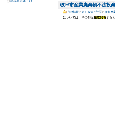
環境政策課（1）
岐阜市産業廃棄物不法投棄問
市政情報
>
市の政策と計画
>
産業廃
については、その都度
報道発表
する