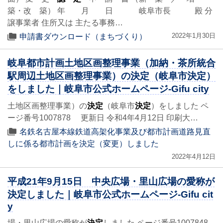
築・改 築） 年 月 日 岐阜市長 殿 分
譲事業者 住所又は 主たる事務…
2022年1月30日
申請書ダウンロード（まちづくり）
岐阜都市計画土地区画整理事業（加納・茶所統合
駅周辺土地区画整理事業）の決定（岐阜市決定）
をしました｜岐阜市公式ホームページ-Gifu city
土地区画整理事業）の
決定
（岐阜市
決定
）をしました ペ
ージ番号1007878 更新日 令和4年4月12日 印刷大…
名鉄名古屋本線鉄道高架化事業及び都市計画道路見直
しに係る都市計画を決定（変更）しました
2022年4月12日
平成21年9月15日 中央広場・里山広場の愛称が
決定しました｜岐阜市公式ホームページ-Gifu cit
y
場・里山広場の愛称が
決定
しました ページ番号1007848