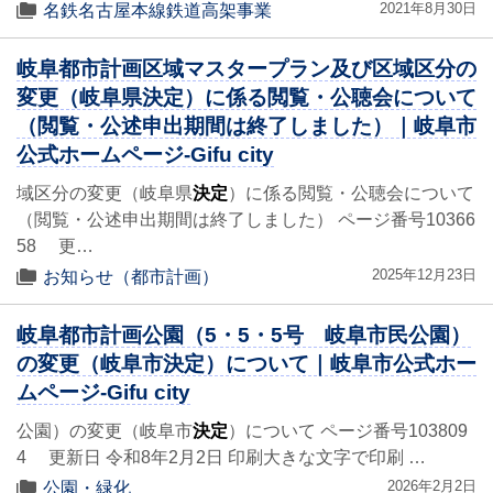
2021年8月30日
名鉄名古屋本線鉄道高架事業
岐阜都市計画区域マスタープラン及び区域区分の
変更（岐阜県決定）に係る閲覧・公聴会について
（閲覧・公述申出期間は終了しました）｜岐阜市
公式ホームページ-Gifu city
域区分の変更（岐阜県
決定
）に係る閲覧・公聴会について
（閲覧・公述申出期間は終了しました） ページ番号10366
58 更…
2025年12月23日
お知らせ（都市計画）
岐阜都市計画公園（5・5・5号 岐阜市民公園）
の変更（岐阜市決定）について｜岐阜市公式ホー
ムページ-Gifu city
公園）の変更（岐阜市
決定
）について ページ番号103809
4 更新日 令和8年2月2日 印刷大きな文字で印刷 …
2026年2月2日
公園・緑化