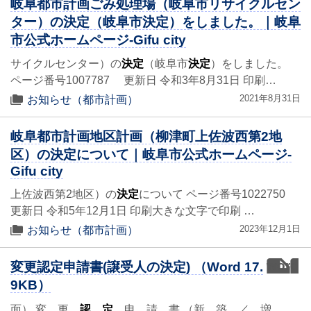
岐阜都市計画ごみ処理場（岐阜市リサイクルセン
ター）の決定（岐阜市決定）をしました。｜岐阜
市公式ホームページ-Gifu city
サイクルセンター）の
決定
（岐阜市
決定
）をしました。
ページ番号1007787 更新日 令和3年8月31日 印刷…
2021年8月31日
お知らせ（都市計画）
岐阜都市計画地区計画（柳津町上佐波西第2地
区）の決定について｜岐阜市公式ホームページ-
Gifu city
上佐波西第2地区）の
決定
について ページ番号1022750
更新日 令和5年12月1日 印刷大きな文字で印刷 …
2023年12月1日
お知らせ（都市計画）
word
変更認定申請書(譲受人の決定) （Word 17.
9KB）
面） 変 更
認 定
申 請 書 （新 築 ／ 増