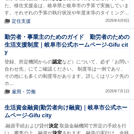
た、移住支援金は、岐阜県と岐阜市の予算で実施していま
す。それぞれの予算の執行状況や年度末等のタイミング…
2026年4月8日
定住支援
勤労者・事業主のためのガイド 勤労者のための
生活支援制度｜岐阜市公式ホームページ-Gifu cit
y
登録、所定機関からの
認定
など）について、必ず「お問い
合わせ先」にてご確認ください。 制度等は一例であり、
その他にも多くの制度等があります。詳しくはリンク先の
ホ…
2026年7月1日
雇用・労働
生活資金融資(勤労者向け融資)｜岐阜市公式ホー
ムページ-Gifu city
.融資手続および貸付
決定
取扱金融機関で所定の手続を行
い、審査の上、融資が
決定
されます。融資の実行は、金銭