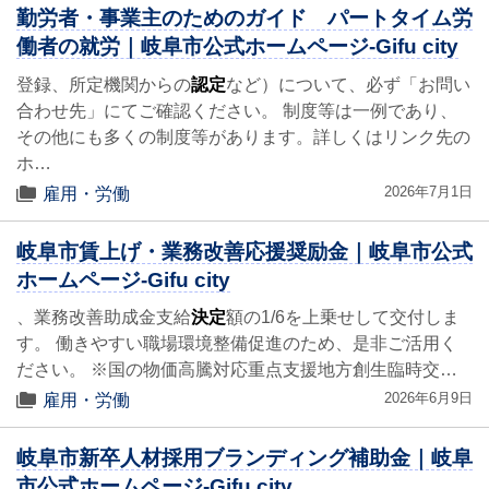
勤労者・事業主のためのガイド パートタイム労
働者の就労｜岐阜市公式ホームページ-Gifu city
登録、所定機関からの
認定
など）について、必ず「お問い
合わせ先」にてご確認ください。 制度等は一例であり、
その他にも多くの制度等があります。詳しくはリンク先の
ホ…
2026年7月1日
雇用・労働
岐阜市賃上げ・業務改善応援奨励金｜岐阜市公式
ホームページ-Gifu city
、業務改善助成金支給
決定
額の1/6を上乗せして交付しま
す。 働きやすい職場環境整備促進のため、是非ご活用く
ださい。 ※国の物価高騰対応重点支援地方創生臨時交…
2026年6月9日
雇用・労働
岐阜市新卒人材採用ブランディング補助金｜岐阜
市公式ホームページ-Gifu city