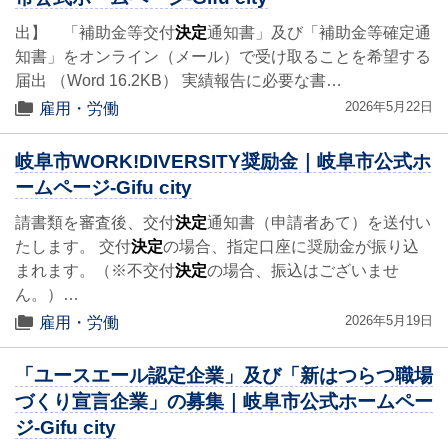
出】 「補助金等交付
決定
通知書」及び「補助金等確定通
知書」をオンライン（メール）で受け取ることを希望する
届出 （Word 16.2KB） 実績報告に必要な書…
2026年5月22日
雇用・労働
岐阜市WORK!DIVERSITY奨励金｜岐阜市公式ホ
ームページ-Gifu city
請書類を審査後、交付
決定
通知書（申請者あて）を送付い
たします。 交付
決定
の場合、指定口座に奨励金が振り込
まれます。（※不交付
決定
の場合、振込はございませ
ん。）…
2026年5月19日
雇用・労働
「ユースエール認定企業」及び「新はつらつ職場
づくり宣言企業」の募集｜岐阜市公式ホームペー
ジ-Gifu city