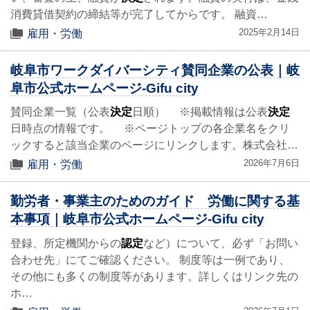
消費貸借契約の締結等が完了してからです。 融資…
2025年2月14日
雇用・労働
岐阜市ワークダイバーシティ賛同企業の公表｜岐
阜市公式ホームページ-Gifu city
賛同企業一覧（公表
決定
日順） ※掲載情報は公表
決定
日時点の情報です。 ※ページトップの各企業名をクリ
ックすると該当企業のページにリンクします。株式会社…
2026年7月6日
雇用・労働
勤労者・事業主のためのガイド 労働に関する基
本事項｜岐阜市公式ホームページ-Gifu city
登録、所定機関からの
認定
など）について、必ず「お問い
合わせ先」にてご確認ください。 制度等は一例であり、
その他にも多くの制度等があります。詳しくはリンク先の
ホ…