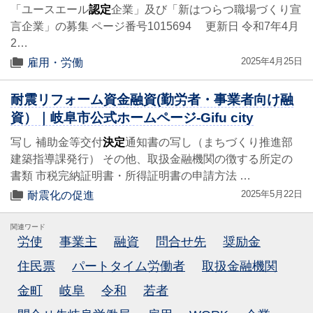
「ユースエール
認定
企業」及び「新はつらつ職場づくり宣
言企業」の募集 ページ番号1015694 更新日 令和7年4月
2…
2025年4月25日
雇用・労働
耐震リフォーム資金融資(勤労者・事業者向け融
資）｜岐阜市公式ホームページ-Gifu city
写し 補助金等交付
決定
通知書の写し（まちづくり推進部
建築指導課発行） その他、取扱金融機関の徴する所定の
書類 市税完納証明書・所得証明書の申請方法 …
2025年5月22日
耐震化の促進
関連ワード
労使
事業主
融資
問合せ先
奨励金
住民票
パートタイム労働者
取扱金融機関
金町
岐阜
令和
若者