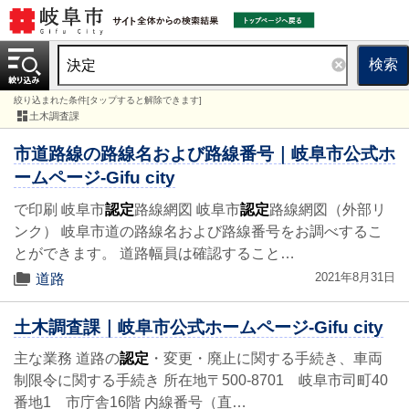
検索
絞り込まれた条件[タップすると解除できます]
土木調査課
市道路線の路線名および路線番号｜岐阜市公式ホ
ームページ-Gifu city
で印刷 岐阜市
認定
路線網図 岐阜市
認定
路線網図（外部リ
ンク） 岐阜市道の路線名および路線番号をお調べするこ
とができます。 道路幅員は確認すること…
2021年8月31日
道路
土木調査課｜岐阜市公式ホームページ-Gifu city
主な業務 道路の
認定
・変更・廃止に関する手続き、車両
制限令に関する手続き 所在地〒500-8701 岐阜市司町40
番地1 市庁舎16階 内線番号（直…