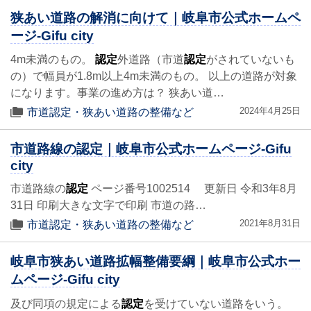
狭あい道路の解消に向けて｜岐阜市公式ホームペ
ージ-Gifu city
4m未満のもの。
認定
外道路（市道
認定
がされていないも
の）で幅員が1.8m以上4m未満のもの。 以上の道路が対象
になります。事業の進め方は？ 狭あい道…
2024年4月25日
市道認定・狭あい道路の整備など
市道路線の認定｜岐阜市公式ホームページ-Gifu
city
市道路線の
認定
ページ番号1002514 更新日 令和3年8月
31日 印刷大きな文字で印刷 市道の路…
2021年8月31日
市道認定・狭あい道路の整備など
岐阜市狭あい道路拡幅整備要綱｜岐阜市公式ホー
ムページ-Gifu city
及び同項の規定による
認定
を受けていない道路をいう。