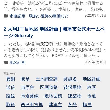
(2) 建築等 法第2条第1号に規定する建築物（附属する
門、塀等を含む。）を新築し、増築し、改築し、又は移…
2021年8月31日
市道認定・狭あい道路の整備など
2 大洞1丁目地区 地区計画｜岐阜市公式ホームペ
ージ-Gifu city
。 ただし、地区計画
決定
時に既に建築物の敷地となって
いる場合はこの限りではありません。備考制限の区域は上
図を参考にしてください。 PDFファイルをご覧いた…
2021年9月10日
地区計画
関連ワード
要綱
岐阜
土木調査課
路線名
地区計画
送信
市庁舎
区画道路
後退用地
校区
路線
市道路線
敷地面積
建築物
市道
取得
西改田宮堀
建築主
各号
幅員