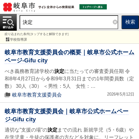
検索
絞り込まれた条件[タップすると解除できます]
学校指導課
岐阜市教育支援委員会の概要｜岐阜市公式ホーム
ページ-Gifu city
べき義務教育諸学校の
決定
に当たっての審査委員任期 令
和8年4月27日から令和9年3月31日までの1年間委員数（定
数） 30人（30） ＜男性：5人 女性：…
2026年5月12日
岐阜市教育支援委員会
岐阜市教育支援委員会｜岐阜市公式ホームペー
ジ-Gifu city
適切な”支援の場”の
決定
までの流れ 新就学児（5・6歳）や
在学児童・生徒の保護者の方などを対象に、リーフレット