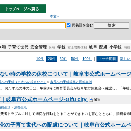
本文へ
同義語を含む
令和
子育て世代
安全管理
学校
岐阜
配慮
小学校
休校
安全管理体制
消費
10件
20件
30件
50件
100件
マッチ度順
新しい
ない時の学校の休校について｜岐阜市公式ホームページ-Gif
長への手紙（市政への提言など）
>
市長への手紙提案と回答事例
。 おたずねの件の日は、午前8時に教育委員会が岐阜地方気象台へ確認し、「午後
阜市公式ホームページ-Gifu city
html
消費生活
>
消費生活
消費者トラブルに対して適切な行動をとることができる力を育むとともに、消費者市
化の子育て世代への配慮について｜岐阜市公式ホームページ-G