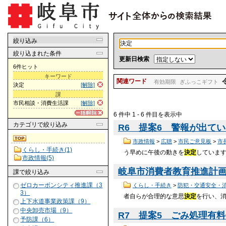
絞り込み
絞り込まれた条件
更新日検索
6件ヒット
キーワード
関連ワード
有効期限
ぎふっこギフト
決定
[解除]
課
市民相談・消費生活課
[解除]
6 件中 1 - 6 件目を表示中
カテゴリ
で絞り込み
R6 提案6 警報が出てい
市政情報
>
広聴
>
市民ご意見板
>
市
くらし・手続き(1)
う早めに午後の動きを
決定
しています
市政情報(5)
岐阜市消費者教育推進計画｜岐
課
で絞り込み
ゼロカーボンシティ推進課（3
くらし・手続き
>
防犯・交通安全・
3）
者自らが合理的な意思
決定
を行い、
上下水道事業政策課（9）
中央卸売市場（9）
R7 提案5 ごみ処理有料
予防課（6）