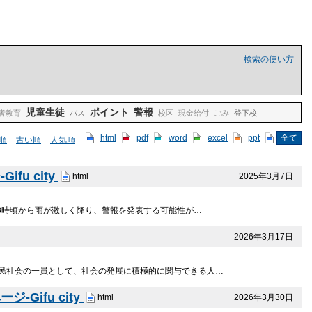
検索の使い方
児童生徒
ポイント
警報
者教育
バス
校区
現金給付
ごみ
登下校
html
pdf
word
excel
ppt
全て
順
古い順
人気順
u city
2025年3月7日
html
3時頃から雨が激しく降り、警報を発表する可能性が…
2026年3月17日
民社会の一員として、社会の発展に積極的に関与できる人…
ifu city
2026年3月30日
html