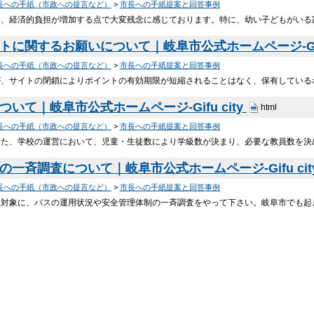
長への手紙（市政への提言など）
>
市長への手紙提案と回答事例
い、経済的負担が増加する点で大変残念に感じております。特に、幼い子どもがいる
トに関するお願いについて｜岐阜市公式ホームページ-Gifu
長への手紙（市政への提言など）
>
市長への手紙提案と回答事例
が、サイトの閉鎖によりポイントの有効期限が短縮されることはなく、保有している
いて｜岐阜市公式ホームページ-Gifu city
html
長への手紙（市政への提言など）
>
市長への手紙提案と回答事例
また、学校の運営において、児童・生徒数により学級数が決まり、必要な教員数を決
の一斉調査について｜岐阜市公式ホームページ-Gifu cit
長への手紙（市政への提言など）
>
市長への手紙提案と回答事例
を対象に、バスの運用状況や安全管理体制の一斉調査をやって下さい。岐阜市でも起