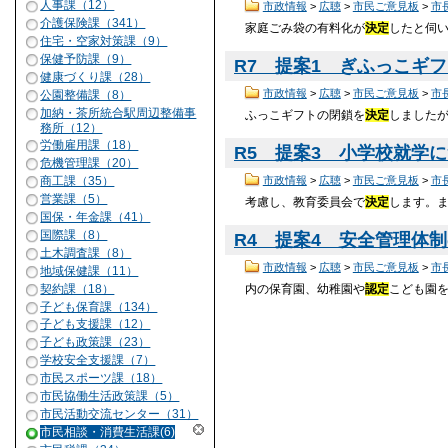
人事課（12）
市政情報
>
広聴
>
市民ご意見板
>
市
介護保険課（341）
家庭ごみ袋の有料化が
決定
したと伺
住宅・空家対策課（9）
保健予防課（9）
R7 提案1 ぎふっこギフ
健康づくり課（28）
市政情報
>
広聴
>
市民ご意見板
>
市
公園整備課（8）
加納・茶所統合駅周辺整備事
ふっこギフトの閉鎖を
決定
しました
務所（12）
労働雇用課（18）
R5 提案3 小学校就学につ
危機管理課（20）
商工課（35）
市政情報
>
広聴
>
市民ご意見板
>
市
営業課（5）
考慮し、教育委員会で
決定
します。
国保・年金課（41）
国際課（8）
R4 提案4 安全管理体制
土木調査課（8）
市政情報
>
広聴
>
市民ご意見板
>
市
地域保健課（11）
内の保育園、幼稚園や
認定
こども園
契約課（18）
子ども保育課（134）
子ども支援課（12）
子ども政策課（23）
学校安全支援課（7）
市民スポーツ課（18）
市民協働生活政策課（5）
市民活動交流センター（31）
市民相談・消費生活課(6)