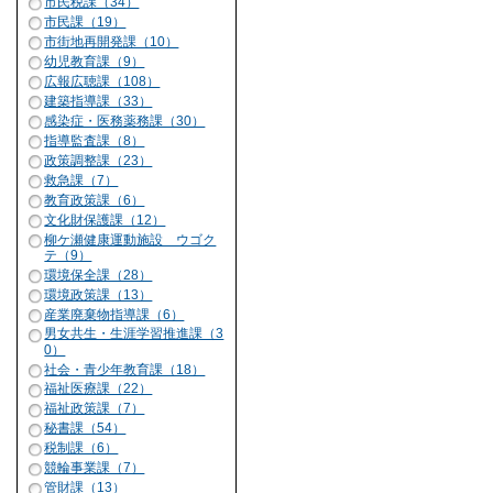
市民税課（34）
市民課（19）
市街地再開発課（10）
幼児教育課（9）
広報広聴課（108）
建築指導課（33）
感染症・医務薬務課（30）
指導監査課（8）
政策調整課（23）
救急課（7）
教育政策課（6）
文化財保護課（12）
柳ケ瀬健康運動施設 ウゴク
テ（9）
環境保全課（28）
環境政策課（13）
産業廃棄物指導課（6）
男女共生・生涯学習推進課（3
0）
社会・青少年教育課（18）
福祉医療課（22）
福祉政策課（7）
秘書課（54）
税制課（6）
競輪事業課（7）
管財課（13）