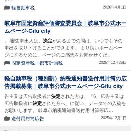
2026年4月1日
軽自動車税
岐阜市固定資産評価審査委員会｜岐阜市公式ホー
ムページ-Gifu city
。 審査申出人は、
決定
があるまでの間は、いつでもその
申出を取り下げることができます。 より良いホームペー
ジにするために、ページのご感想をお聞かせくだ…
2025年12月26日
固定資産税・都市計画税
軽自動車税（種別割）納税通知書送付用封筒の広
告掲載募集｜岐阜市公式ホームページ-Gifu city
告主又は広告取扱者に
決定
された方は、「6、広告主又は
広告取扱者に
決定
された方へ」に従い、データでの入稿を
お願いします。 岐阜市納税通知書送付用封筒等広…
2025年12月1日
送付用封筒広告