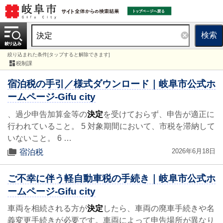
検索
絞り込まれた条件[タップすると解除できます]
税制課
宿泊税の手引／様式ダウンロード｜岐阜市公式ホ
ームページ-Gifu city
、過少申告加算金等の
決定
を受けておらず、申告が適正に
行われていること。 5 対象期間において、市税を滞納して
いないこと。 6 …
2026年6月18日
宿泊税
ご不幸に伴う軽自動車税の手続き｜岐阜市公式ホ
ームページ-Gifu city
車両を相続される方が
決定
したら、車両の廃車手続きや名
義変更手続きが必要です。車両によって申告場所が異なり