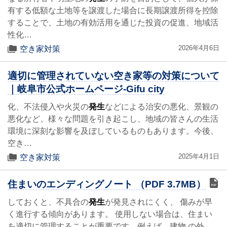
有する低額な土地等を譲渡した場合に長期譲渡所得を控除
することで、土地の有効活用を通じた投資の促進、地域活
性化…
2026年4月6日
空き家対策
適切に管理されていない空き家等の対策について
｜岐阜市公式ホームページ-Gifu city
化、不法侵入や火災の
発生
などによる治安の悪化、景観の
悪化など、様々な問題を引き起こし、地域の皆さんの生活
環境に深刻な影響を及ぼしているものもあります。今後、
空き…
2025年4月1日
空き家対策
住まいのエンディングノート （PDF 3.7MB）
しておくと、不具合の
発生
が発見されにくく、 傷みが早
く進行する傾向があります。 使用しない場合は、住まい
を適切に管理することが重要です。例えば、建物 の外…