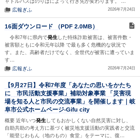
ャトルバスはのりばによって行き先が変わります。 …
2026年7月24日
広報ぎふ
16面ダウンロード （PDF 2.0MB）
令和7年に県内で
発生
した特殊詐欺被害は、被害件数・
被害額ともに令和元年以降 で最も多く危機的な状況で
す。また、高齢者だけでなく、全世代が被害に遭っていま
す…
2026年7月24日
広報ぎふ
【9月27日】令和7年度「あなたの思いをかたち
に 市民活動支援事業」補助対象事業 「災害現
場を知る人と市民の交流事業」を開催します｜岐
阜市公式ホームページ-Gifu city
概要 近年いつ
発生
してもおかしくない自然災害に対し、
自助共助の考え方に基づく被災地支援活動の実践者と交流
「能登じわもん（地のもの）食堂」をテーマに、復…