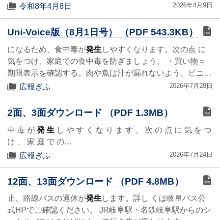
2026年4月9日
令和8年4月8日
Uni-Voice版（8月1日号） （PDF 543.3KB）
になるため、食中毒が
発生
しやすくなります。次の点 に
気をつけ、家庭での食中毒を防ぎましょう。 ・買い物＝
期限表示を確認する。肉や魚は汁が漏れないよう、ビニ…
2026年7月28日
広報ぎふ
2面、3面ダウンロード （PDF 1.3MB）
中 毒 が
発 生
し や す く な り ま す 。 次 の 点 に 気 を つ
け 、 家 庭 で の…
2026年7月24日
広報ぎふ
12面、13面ダウンロード （PDF 4.8MB）
止、路線バスの運休が
発生
します。詳し くは岐阜バス公
式HPでご確認ください。 JR岐阜駅・名鉄岐阜駅からのシ