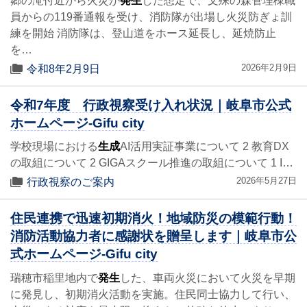
郷の滝付近から火災が
発生
した想定で、文殊の森管理棟職
員からの119番通報を受け、消防隊が出場し火災防ぎょ訓
練を開始 消防隊は、登山道をホース延長し、延焼防止
を…
2026年2月9日
令和8年2月9日
令和7年度 行政視察受け入れ状況｜岐阜市公式
ホームページ-Gifu city
学校現場における
生成
AI活用実証事業について 2 教育DX
の取組について 2 GIGAスクール推進の取組について 1 I…
2026年5月27日
行政視察のご案内
住民連携で迅速初期消火！地域防災の模範行動！
消防活動協力者に感謝状を贈呈します｜岐阜市公
式ホームページ-Gifu city
瑞穂市稲里地内で
発生
した、車両火災において火災を早期
に発見し、初期消火活動を実施。住民同士協力して行い、