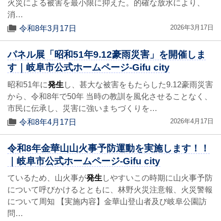
火災による被害を最小限に抑えた。的確な放水により、
消…
2026年3月17日
令和8年3月17日
パネル展「昭和51年9.12豪雨災害」を開催しま
す｜岐阜市公式ホームページ-Gifu city
昭和51年に
発生
し、甚大な被害をもたらした9.12豪雨災害
から、令和8年で50年 当時の教訓を風化させることなく、
市民に伝承し、災害に強いまちづくりを…
2026年4月17日
令和8年4月17日
令和8年金華山山火事予防運動を実施します！！
｜岐阜市公式ホームページ-Gifu city
ているため、山火事が
発生
しやすいこの時期に山火事予防
について呼びかけるとともに、林野火災注意報、火災警報
について周知 【実施内容】金華山登山者及び岐阜公園訪
問…