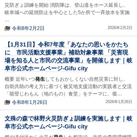
災防ぎょ訓練を開始 消防隊は、登山道をホース延長し、
岐阜城への延焼防止を中心とした5か所で一斉放水を実施
…
2026年2月2日
令和8年2月2日
【1月31日】令和7年度「あなたの思いをかたち
に 市民活動支援事業」補助対象事業 「災害現
場を知る人と市民の交流事業」を開催します｜岐
阜市公式ホームページ-Gifu city
概要 近年いつ
発生
してもおかしくない自然災害に対し、
自助共助の考え方に基づく被災地支援活動の実践者と交流
「能登じわもん（地のもの）食堂」をテーマに、復…
2026年1月26日
令和8年1月26日
文殊の森で林野火災防ぎょ訓練を実施します｜岐
阜市公式ホームページ-Gifu city