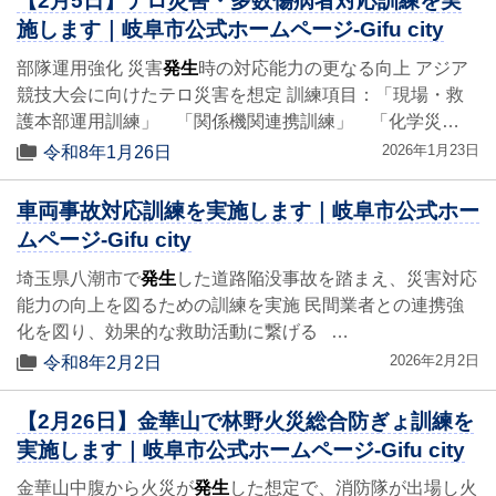
【2月5日】テロ災害・多数傷病者対応訓練を実
施します｜岐阜市公式ホームページ-Gifu city
部隊運用強化 災害
発生
時の対応能力の更なる向上 アジア
競技大会に向けたテロ災害を想定 訓練項目：「現場・救
護本部運用訓練」 「関係機関連携訓練」 「化学災…
2026年1月23日
令和8年1月26日
車両事故対応訓練を実施します｜岐阜市公式ホー
ムページ-Gifu city
埼玉県八潮市で
発生
した道路陥没事故を踏まえ、災害対応
能力の向上を図るための訓練を実施 民間業者との連携強
化を図り、効果的な救助活動に繋げる …
2026年2月2日
令和8年2月2日
【2月26日】金華山で林野火災総合防ぎょ訓練を
実施します｜岐阜市公式ホームページ-Gifu city
金華山中腹から火災が
発生
した想定で、消防隊が出場し火