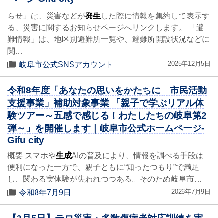
らせ」は、災害などが
発生
した際に情報を集約して表示す
る、災害に関するお知らせページへリンクします。 「避
難情報」は、地区別避難所一覧や、避難所開設状況などに
関…
2025年12月5日
岐阜市公式SNSアカウント
令和8年度「あなたの思いをかたちに 市民活動
支援事業」補助対象事業 「親子で学ぶリアル体
験ツアー～五感で感じる！わたしたちの岐阜第2
弾～」を開催します｜岐阜市公式ホームページ-
Gifu city
概要 スマホや
生成
AIの普及により、情報を調べる手段は
便利になった一方で、親子ともに“知ったつもり”で満足
し、関わる実体験が失われつつある。そのため岐阜市…
2026年7月9日
令和8年7月9日