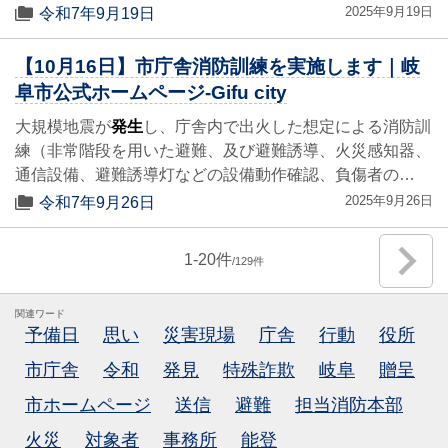
2025年9月19日
令和7年9月19日
【10月16日】市庁舎消防訓練を実施します｜岐
阜市公式ホームページ-Gifu city
大規模地震が
発生
し、庁舎内で出火した想定による消防訓
練（非常階段を用いた避難、及び避難誘導、火災感知器、
通信設備、避難誘導灯などの設備動作確認、負傷者の…
2025年9月26日
令和7年9月26日
1
-
20
129
関連ワード
予備日
思い
災害現場
庁舎
行動
役所
市庁舎
令和
発見
特殊詐欺
岐阜
贈呈
市ホームページ
送信
避難
担当消防本部
火災
対象者
事務所
能登