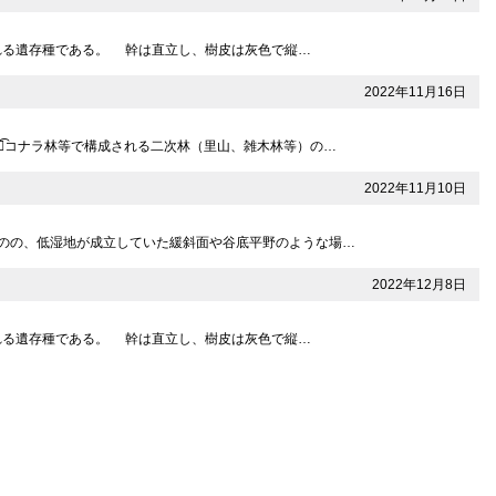
れる遺存種である。 幹は直立し、樹皮は灰色で縦…
2022年11月16日
͡コナラ林等で構成される二次林（里山、雑木林等）の…
2022年11月10日
のの、低湿地が成立していた緩斜面や谷底平野のような場…
2022年12月8日
れる遺存種である。 幹は直立し、樹皮は灰色で縦…