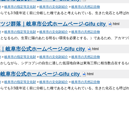
跡
>
岐阜市の指定等文化財
>
岐阜市の文化財紹介
>
岐阜市の天然記念物
からでも3.5億年近く前に分岐した種であると考えられている。生きた化石とも呼ば
ツジ群落｜岐阜市公式ホームページ-Gifu city
html
跡
>
岐阜市の指定等文化財
>
岐阜市の文化財紹介
>
岐阜市の天然記念物
木となるもの。生育に陽のあたる明るい環境を必要とする。）であるため、アカマツや
｜岐阜市公式ホームページ-Gifu city
html
跡
>
岐阜市の指定等文化財
>
岐阜市の文化財紹介
>
岐阜市の天然記念物
しかしながら、シデコブシの自生に適した低湿地自体は東海三県に相当数点在するも
阜市公式ホームページ-Gifu city
html
跡
>
岐阜市の指定等文化財
>
岐阜市の文化財紹介
>
岐阜市の天然記念物
からでも3.5億年近く前に分岐した種であると考えられている。生きた化石とも呼ば