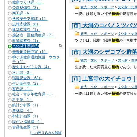
健康づくり課（1）
観光・文化・スポーツ
>
文化財・史
公園整備課（2）
商工課（6）
一説には最も近い裸子
植物
の現存種
学校安全支援課（1）
広報広聴課（8）
[市] 大洞のコバノミツバツ
建築指導課（1）
観光・文化・スポーツ
>
文化財・史
感染症・医務薬務課（7）
ツツジは、陽樹（陽生
植物
のうち樹
政策調整課（1）
文化財保護課(6)
[市] 大洞のシデコブシ群落
未来創造研究室（1）
柳ケ瀬健康運動施設 ウゴク
観光・文化・スポーツ
>
文化財・史
テ（2）
生き残った大変貴重な
植物
である。
歴史まちづくり課（4）
河川課（3）
[市] 上宮寺の大イチョウ｜岐
環境保全課（68）
生活衛生課（2）
観光・文化・スポーツ
>
文化財・史
畜産課（1）
一説には最も近い裸子
植物
の現存種
社会・青少年教育課（1）
科学館（1）
統計分析課（1）
農林課（4）
都市計画課（1）
障がい福祉課（1）
食品衛生課（5）
[この絞り込みを解除]