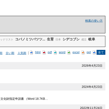
検索の使い方
コバノミツバツツ...
生育
シデコブシ
岐阜
ッドリスト
日本
成立
html
pdf
word
excel
ppt
全て
順
古い順
人気順
2026年4月23日
2024年4月23日
指定申請書 （Word 18.7KB…
2022年11月24日