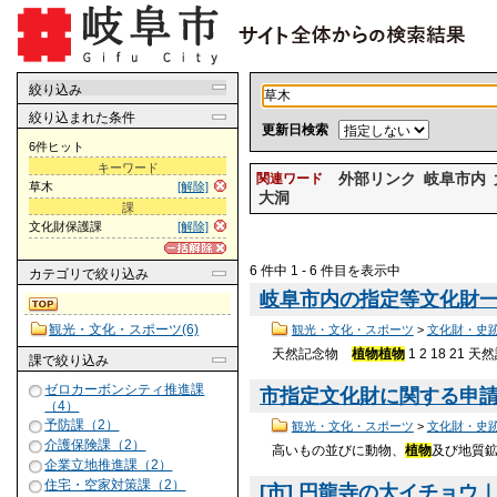
絞り込み
絞り込まれた条件
更新日検索
6件ヒット
キーワード
外部リンク
岐阜市内
関連ワード
草木
[解除]
大洞
課
文化財保護課
[解除]
6 件中 1 - 6 件目を表示中
カテゴリ
で絞り込み
岐阜市内の指定等文化財一覧
観光・文化・スポーツ(6)
観光・文化・スポーツ
>
文化財・史
天然記念物
植物
植物
1 2 18 21
課
で絞り込み
ゼロカーボンシティ推進課
市指定文化財に関する申請・
（4）
予防課（2）
観光・文化・スポーツ
>
文化財・史
介護保険課（2）
高いもの並びに動物、
植物
及び地質鉱
企業立地推進課（2）
住宅・空家対策課（2）
[市] 円龍寺の大イチョウ｜岐