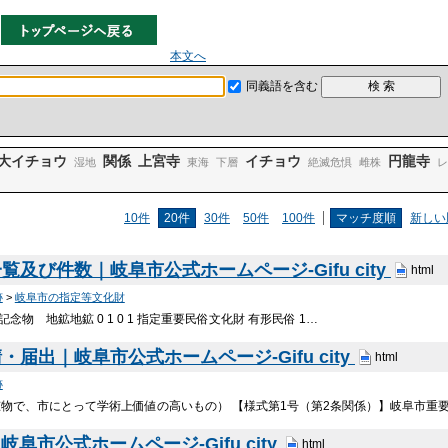
本文へ
同義語を含む
大イチョウ
関係
上宮寺
イチョウ
円龍寺
湿地
東海
下層
絶滅危惧
雌株
レ
10件
20件
30件
50件
100件
マッチ度順
新しい
及び件数｜岐阜市公式ホームページ-Gifu city
html
跡
>
岐阜市の指定等文化財
 天然記念物 地鉱地鉱 0 1 0 1 指定重要民俗文化財 有形民俗 1…
届出｜岐阜市公式ホームページ-Gifu city
html
跡
物で、市にとって学術上価値の高いもの） 【様式第1号（第2条関係）】岐阜市重要文化財
阜市公式ホームページ-Gifu city
html