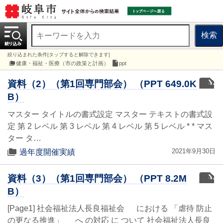
検索
絞り込まれた条件[タップすると解除できます]
健康・福祉・医療（市の政策と計画）
ppt
ppt
資料（2）（第1回専門部会） （PPT 649.0K
B）
マスター タイトルの書式設定 マスター テキストの書式設
定 第 2 レベル 第 3 レベル 第 4 レベル 第 5 レベル * * マス
ター タ…
2021年9月30日
過年度開催実績
ppt
資料（3）（第1回専門部会） （PPT 8.2M
B）
[Page1] 社会福祉法人長良福祉会 における 「虐待 防止
の更なる推進」 へ の対応 に ついて 社会福祉法人長良