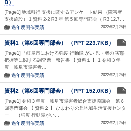
B）
[Page1] 地域移行 支援に関するアンケート結果 （障害者
支援施設） 1 資料 2-2 R3 年 第 5 回専門部会（ R3.12.7…
2022年2月25日
過年度開催実績
ppt
資料1（第6回専門部会） （PPT 223.7KB）
[Page1] 「岐阜市における強度 行動障 がい 児・者の 実態
把握等に関する調査票」報告書 【 資料１ 】 1 令和３年
度 岐阜市障害者…
2022年2月25日
過年度開催実績
ppt
資料2（第6回専門部会） （PPT 152.0KB）
[Page1] 令和３年度 岐阜市障害者総合支援協議会 第６
回専門部会 【 資料２ 】 ひまわりの丘地域生活支援センタ
ー （強度 行動障がい…
2022年2月25日
過年度開催実績