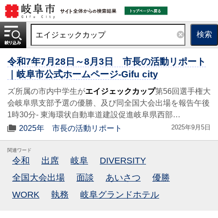
検索
令和7年7月28日～8月3日 市長の活動リポート
｜岐阜市公式ホームページ-Gifu city
ズ所属の市内中学生が
エイジェックカップ
第56回選手権大
会岐阜県支部予選の優勝、及び同全国大会出場を報告午後
1時30分- 東海環状自動車道建設促進岐阜県西部…
2025年9月5日
2025年 市長の活動リポート
関連ワード
令和
出席
岐阜
DIVERSITY
全国大会出場
面談
あいさつ
優勝
WORK
執務
岐阜グランドホテル