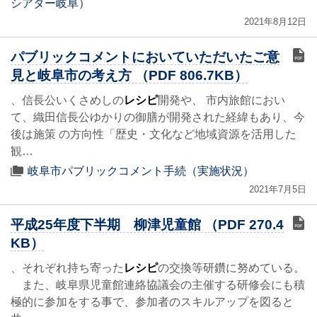
シアター岐阜）
2021年8月12日
パブリックコメントにおいていただいたご意
見と岐阜市の考え方 （PDF 806.7KB）
、信長公いくさめしの
レシピ
開発や、 市内旅館におい
て、織田信長公ゆかりの御膳が開発された経緯もあり、今
後は施策 の方向性「歴史・文化など地域資源を活用した
観…
岐阜市パブリックコメント手続（実施状況）
2021年7月5日
平成25年度下半期 柳津児童館 （PDF 270.4
KB）
、それぞれ持ち寄った
レシピ
の交換等研鑽に努めている。
また、岐阜県児童館連絡協議会の主催する研修会にも積
極的に参加をする事で、参加者のスキルアップを図ると