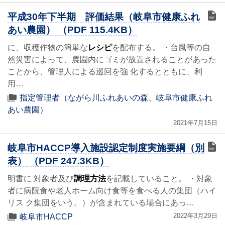
平成30年下半期 評価結果（岐阜市健康ふれ
あい農園） （PDF 115.4KB）
に、収穫作物の簡単な
レシピ
を配布する。 ・台風等の自
然災害によって、農園内にゴミが放置されることがあった
ことから、管理人による巡回を強 化するとともに、利
用…
指定管理者（ながら川ふれあいの森、岐阜市健康ふれ
あい農園）
2021年7月15日
岐阜市HACCP導入施設認定制度実施要綱（別
表） （PDF 247.3KB）
明書に 対象者及び
調理方法
を記載していること。 ・対象
者に病院食や老人ホーム向け食等を食べる人の集団（ハイ
リス ク集団をいう。）が含まれている場合にあっ…
2022年3月29日
岐阜市HACCP