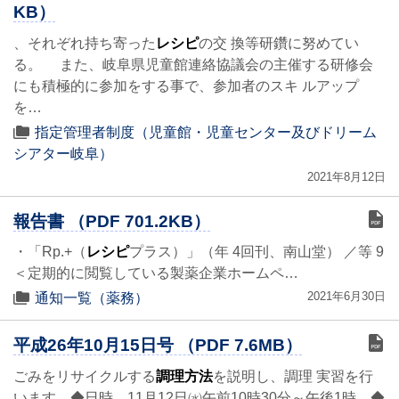
KB）
、それぞれ持ち寄った
レシピ
の交 換等研鑽に努めてい
る。 また、岐阜県児童館連絡協議会の主催する研修会
にも積極的に参加をする事で、参加者のスキ ルアップ
を…
指定管理者制度（児童館・児童センター及びドリーム
シアター岐阜）
2021年8月12日
報告書 （PDF 701.2KB）
・「Rp.+（
レシピ
プラス）」（年 4回刊、南山堂） ／等 9
＜定期的に閲覧している製薬企業ホームペ…
2021年6月30日
通知一覧（薬務）
平成26年10月15日号 （PDF 7.6MB）
ごみをリサイクルする
調理方法
を説明し、調理 実習を行
います。◆日時 11月12日㈬午前10時30分～午後1時 ◆