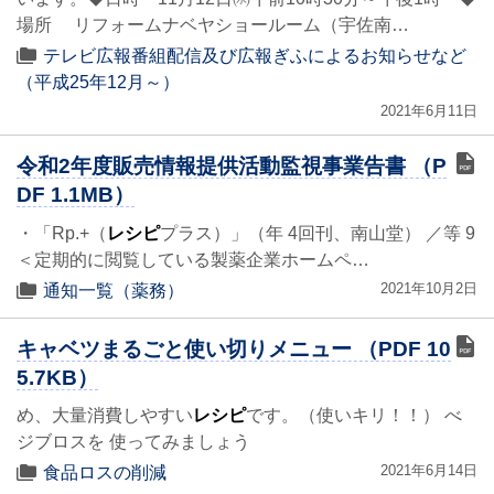
場所 リフォームナベヤショールーム（宇佐南…
テレビ広報番組配信及び広報ぎふによるお知らせなど
（平成25年12月～）
2021年6月11日
令和2年度販売情報提供活動監視事業告書 （P
DF 1.1MB）
・「Rp.+（
レシピ
プラス）」（年 4回刊、南山堂） ／等 9
＜定期的に閲覧している製薬企業ホームペ…
2021年10月2日
通知一覧（薬務）
キャベツまるごと使い切りメニュー （PDF 10
5.7KB）
め、大量消費しやすい
レシピ
です。（使いキリ！！） べ
ジブロスを 使ってみましょう
2021年6月14日
食品ロスの削減