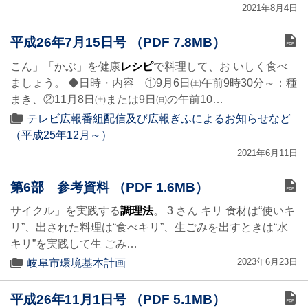
2021年8月4日
平成26年7月15日号 （PDF 7.8MB）
こん」「かぶ」を健康
レシピ
で料理して、お いしく食べ
ましょう。 ◆日時・内容 ①9月6日㈯午前9時30分～：種
まき、②11月8日㈯または9日㈰の午前10…
テレビ広報番組配信及び広報ぎふによるお知らせなど
（平成25年12月～）
2021年6月11日
第6部 参考資料 （PDF 1.6MB）
サイクル」を実践する
調理法
。 3 さん キリ 食材は“使いキ
リ”、出された料理は“食べキリ”、生ごみを出すときは“水
キリ”を実践して生 ごみ…
2023年6月23日
岐阜市環境基本計画
平成26年11月1日号 （PDF 5.1MB）