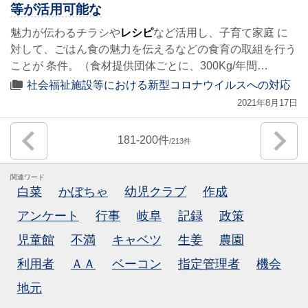
等が活用可能な
魅力が伝わるチラシや
レシピ
など活用し、子育て家庭 に
対して、ごはん食の魅力を伝えるなどの食育の取組を行う
ことが 条件。（食材提供団体ごとに、300Kg/年間…
社会福祉施設等における新型コロナウイルスへの対応
2021年8月17日
181
-
200
213
関連ワード
白菜
かぼちゃ
幼児クラブ
作成
アンケート
行事
岐阜
記録
政策
児童館
不満
キャベツ
生姜
農園
利用者
ＡＡ
ベーコン
指定管理者
機会
地元