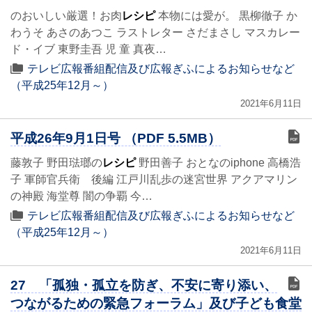
のおいしい厳選！お肉
レシピ
本物には愛が。 黒柳徹子 か
わうそ あさのあつこ ラストレター さだまさし マスカレー
ド・イブ 東野圭吾 児 童 真夜…
テレビ広報番組配信及び広報ぎふによるお知らせなど
（平成25年12月～）
2021年6月11日
平成26年9月1日号 （PDF 5.5MB）
藤敦子 野田琺瑯の
レシピ
野田善子 おとなのiphone 高橋浩
子 軍師官兵衛 後編 江戸川乱歩の迷宮世界 アクアマリン
の神殿 海堂尊 闇の争覇 今…
テレビ広報番組配信及び広報ぎふによるお知らせなど
（平成25年12月～）
2021年6月11日
27 「孤独・孤立を防ぎ、不安に寄り添い、
つながるための緊急フォーラム」及び子ども食堂