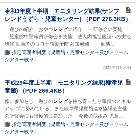
令和3年度上半期 モニタリング結果(サンフ
レンドうずら・児童センター) （PDF 276.3KB）
遊びの紹介、おやつ
レシピ
の紹介 ・研修会の実施
児童館中堅職員研修会を実施 法人内福祉施設への実地
研修 動画でのコロナ感染予防 対策研修 ・近隣…
指定管理者制度（児童館・児童センター及びドリーム
シアター岐阜）
2021年11月30日
平成29年度上半期 モニタリング結果(柳津児
童館) （PDF 266.4KB）
修に参加をし、遊びの
レシピ
を持ち寄ったり職員のスキル
アッ プに努めている。また岐阜県児童館連絡協議会主催
の研修会にも積極的に参加した。 今後の取組み 児童…
指定管理者制度（児童館・児童センター及びドリーム
シアター岐阜）