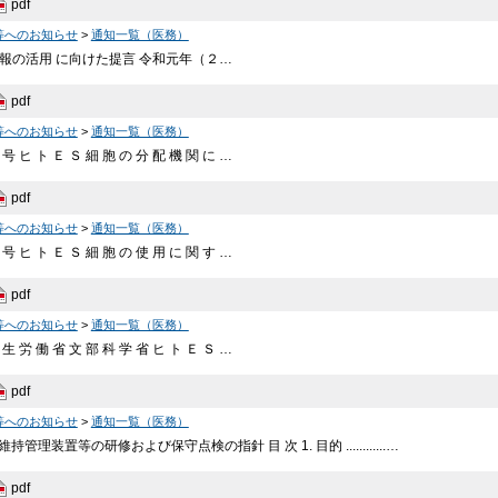
pdf
等へのお知らせ
>
通知一覧（医務）
情報の活用 に向けた提言 令和元年（２…
pdf
等へのお知らせ
>
通知一覧（医務）
 号 ヒ ト Ｅ Ｓ 細 胞 の 分 配 機 関 に …
pdf
等へのお知らせ
>
通知一覧（医務）
 号 ヒ ト Ｅ Ｓ 細 胞 の 使 用 に 関 す …
pdf
等へのお知らせ
>
通知一覧（医務）
 生 労 働 省 文 部 科 学 省 ヒ ト Ｅ Ｓ …
pdf
等へのお知らせ
>
通知一覧（医務）
理装置等の研修および保守点検の指針 目 次 1. 目的 ............…
pdf