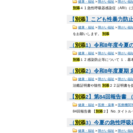
健康・福祉
>
障がい福祉
>
障がい福
別添
４ 1 急性呼吸器感染症（ARI
【
別添
】こども性暴力防止法
健康・福祉
>
障がい福祉
>
障がい福
をお願いします。
別添
（
別添
1）令和8年度今夏の
健康・福祉
>
障がい福祉
>
障がい福
別添
１ 2 感染防止等について １．
（
別添
2）令和8年度夏期 
健康・福祉
>
障がい福祉
>
障がい福
治癒証明書や陰性
別添
２ 2 証明書を提出させる
【
別添
2】第84回報告書 （P
健康・福祉
>
医療・薬事
>
医療機関
84回報告書 【
別添
２】 No. タイト
（
別添
3）今夏の急性呼吸
健康・福祉
>
障がい福祉
>
障がい福