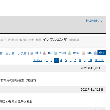
検索の使い方
インフルエンザ
防火戸
誘導灯点検記録
患者
都通
自然排煙
html
pdf
word
excel
ppt
全て
順
古い順
人気順
<<前へ
1
2
3
4
5
6
7
8
9
10
次へ>>
2021年11月11日
） 非常用の照明装置（電池内…
2021年11月11日
 1項及び岐阜市競争入札参…