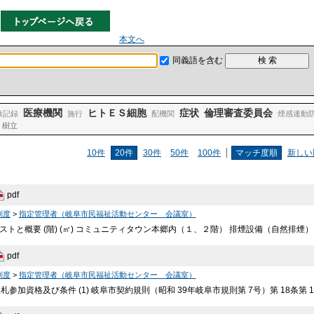
本文へ
同義語を含む
医療機関
ヒトＥＳ細胞
症状
倫理審査委員会
検記録
施行
配機関
煙感連動
樹立
10件
20件
30件
50件
100件
マッチ度順
新しい
pdf
制度
>
指定管理者（岐阜市民福祉活動センター 会議室）
トと概要 (階) (㎡) コミュニティタウン本郷内（１、２階） 排煙設備（自然排煙
pdf
制度
>
指定管理者（岐阜市民福祉活動センター 会議室）
加資格及び条件 (1) 岐阜市契約規則（昭和 39年岐阜市規則第 7号）第 18条第