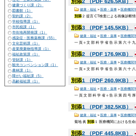
別添
2 （PDF 626.5KB）
健康づくり課（2）
健康・福祉
>
医療・薬事
>
医療機関
図書館（1）
別添
２ 提言 CT検査による画像診断
契約課（2）
学校指導課（1）
別添
3 （PDF 145.5KB）
市民税課（1）
市街地再開発課（1）
健康・福祉
>
医療・薬事
>
医療機関
感染症・医務薬務課（55）
一 頁 ○ 文 部 科 学 省 告 示 第 六 十 九
文化芸術課（1）
産業廃棄物指導課（1）
別添
2 （PDF 176.9KB）
福祉政策課（1）
管財課（1）
健康・福祉
>
医療・薬事
>
医療機関
観光コンベンション課（1）
一 頁 ○ 文 部 科 学 省 告 示 第 六 十 八
農林課（1）
障がい福祉課（5）
別添
1 （PDF 260.9KB）
高齢福祉課（1）
健康・福祉
>
医療・薬事
>
医療機関
一 頁 文 部 科 学 省 ○ 告 示 第 四 号 厚
別添
1 （PDF 382.5KB）
健康・福祉
>
医療・薬事
>
医療機関
菊地 眞
別添
１ 医療機関における生命維持管
別添
2 （PDF 445.8KB）