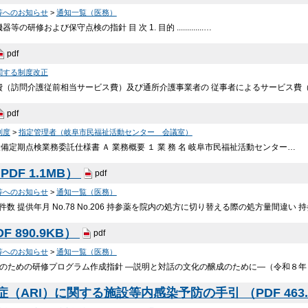
等へのお知らせ
>
通知一覧（医務）
修および保守点検の指針 目 次 1. 目的 .............…
pdf
関する制度改正
費（訪問介護従前相当サービス費）及び通所介護事業者の 従事者によるサービス費
pdf
制度
>
指定管理者（岐阜市民福祉活動センター 会議室）
築設備定期点検業務委託仕様書 Ａ 業務概要 １ 業 務 名 岐阜市民福祉活動センター…
DF 1.1MB）
pdf
等へのお知らせ
>
通知一覧（医務）
ル 件数 提供年月 No.78 No.206 持参薬を院内の処方に切り替える際の処方量間違い
 890.9KB）
pdf
等へのお知らせ
>
通知一覧（医務）
成のための研修プログラム作成指針 ―説明と対話の文化の醸成のために―（令和８年１
（ARI）に関する施設等内感染予防の手引 （PDF 463.