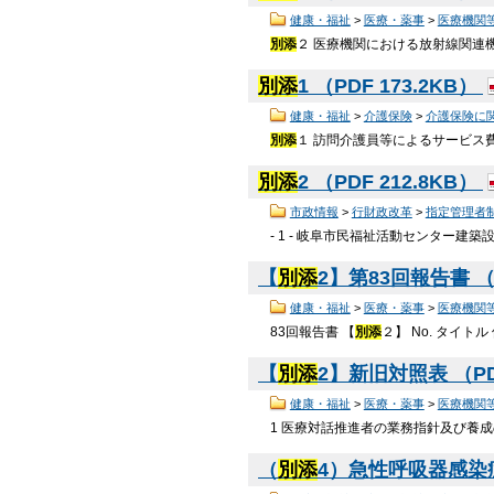
健康・福祉
>
医療・薬事
>
医療機関
別添
２ 医療機関における放射線関連機器等の研
別添
1 （PDF 173.2KB）
健康・福祉
>
介護保険
>
介護保険に
別添
１ 訪問介護員等によるサービス
別添
2 （PDF 212.8KB）
市政情報
>
行財政改革
>
指定管理者
- 1 - 岐阜市民福祉活動センター建
【
別添
2】第83回報告書 （P
健康・福祉
>
医療・薬事
>
医療機関
83回報告書 【
別添
２】 No. タイト
【
別添
2】新旧対照表 （PDF
健康・福祉
>
医療・薬事
>
医療機関
1 医療対話推進者の業務指針及び養
（
別添
4）急性呼吸器感染症