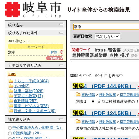
絞り込み
絞り込まれた条件
更新日検索
3095件ヒット
キーワード
https
報告書
関連ワード
消火器点
別添
[解除]
急性呼吸器感染症
点検
掲げ
指針
カテゴリ
で絞り込み
3095 件中 41 - 60 件目を表示中
くらし・手続き(404)
別添
4 （PDF 144.9KB）
その他(2)
健康・福祉(2028)
市政情報
>
行財政改革
>
指定管理者
子育て・教育(17)
市政情報(257)
別表１ ■ 定期点検対象建築物のリス
産業・ビジネス(378)
観光・文化・スポーツ(9)
別添
1 （PDF 124.5KB）
課
で絞り込み
市政情報
>
行財政改革
>
指定管理者
中心市街地みらい戦略課（1）
岐阜市の電力入札に係る一般競争の入札参
介護保険課（28）
住宅・空家対策課（1）