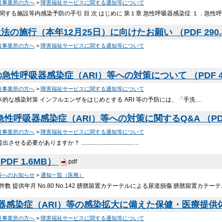
祉事業所の方へ
>
障害福祉サービスに関する通知等について
）に関する施設等内感染予防の手引 目 次 はじめに 第１章 急性呼吸器感染症 １．急性
の施行（本年12月25日）に向けたお願い （PDF 290.
祉事業所の方へ
>
障害福祉サービスに関する通知等について
急性呼吸器感染症（ARI）等への対策について （PDF 4
祉事業所の方へ
>
障害福祉サービスに関する通知等について
基本的な感染対策 インフルエンザをはじめとする ARI 等の予防には、「手洗…
急性呼吸器感染症（ARI）等への対策に関するQ&A （PDF
祉事業所の方へ
>
障害福祉サービスに関する通知等について
必要がありますか？ ...................................…
DF 1.6MB）
pdf
等へのお知らせ
>
通知一覧（医務）
ル 件数 提供年月 No.80 No.142 膀胱留置カテーテルによる尿道損傷 膀胱留置カテ
器感染症（ARI）等の感染拡大に備えた保健・医療提供
祉事業所の方へ
>
障害福祉サービスに関する通知等について