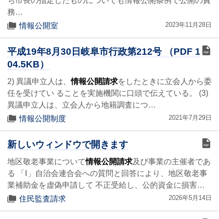
ち市長の指定したものについても情報公開条例で公開の責
務…
2023年11月28日
情報公開室
平成19年8月30日岐阜市行政第212号 （PDF 1
04.5KB）
2) 異議申立人は、
情報公開請求
をしたときに立会人から委
任を受けてい ることを実施機関に口頭で伝えている。 (3)
異議申立人は、立会人から地籍調査につ…
2021年7月29日
情報公開制度
新しいウィンドウで開きます
地区敬老事業について
情報公開請求
及び事業の主催者であ
る 「Ⅰ」自治会連合会への質問と回答により、地区敬老事
業補助金を虚偽申請して 不正受給し、公的資金に損害…
2026年5月14日
住民監査請求