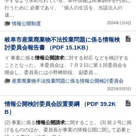
手するよう求められている。本件情報は民事調停を円滑に
行うために 必要であり、「個人の生活を、当該法人の
違…
2024年1月4日
情報公開制度
岐阜市産業廃棄物不法投棄問題に係る情報検
討委員会報告書 （PDF 15.1KB）
イ 事案に係る
情報公開請求
に対する対応 などを検討する
こととなった。 本委員会は、７月２日に第１回委員会を
開会し、委員長には小野﨑助役、 副委員…
産業廃棄物不法投棄問題に係る情報公開検討委員会
2021年8月5日
情報公開検討委員会設置要綱 （PDF 39.2K
B）
(2) 事案に係る
情報公開請求
に関すること。 (3) 前２号に掲
げるもののほか、委員長が事案の情報公開に関して必要と