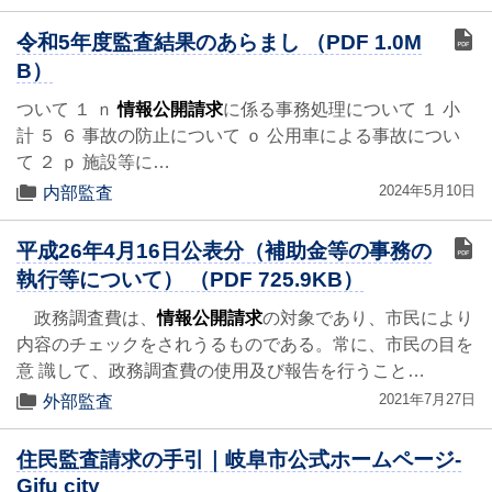
令和5年度監査結果のあらまし （PDF 1.0M
B）
ついて １ ｎ
情報公開請求
に係る事務処理について １ 小
計 ５ ６ 事故の防止について ｏ 公用車による事故につい
て ２ ｐ 施設等に…
2024年5月10日
内部監査
平成26年4月16日公表分（補助金等の事務の
執行等について） （PDF 725.9KB）
政務調査費は、
情報公開請求
の対象であり、市民により
内容のチェックをされうるものである。常に、市民の目を
意 識して、政務調査費の使用及び報告を行うこと…
2021年7月27日
外部監査
住民監査請求の手引｜岐阜市公式ホームページ-
Gifu city