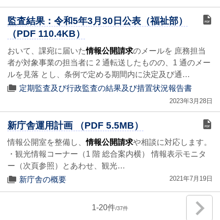
監査結果：令和5年3月30日公表（福祉部）
（PDF 110.4KB）
おいて、課宛に届いた
情報公開請求
のメールを 庶務担当
者が対象事業の担当者に 2 通転送したものの、1 通のメー
ルを見落 とし、条例で定める期間内に決定及び通…
定期監査及び行政監査の結果及び措置状況報告書
2023年3月28日
新庁舎運用計画 （PDF 5.5MB）
情報公開室を整備し、
情報公開請求
や相談に対応します。
・観光情報コーナー（1 階 総合案内横） 情報表示モニタ
ー（次頁参照）とあわせ、観光…
2021年7月19日
新庁舎の概要
1
-
20
37