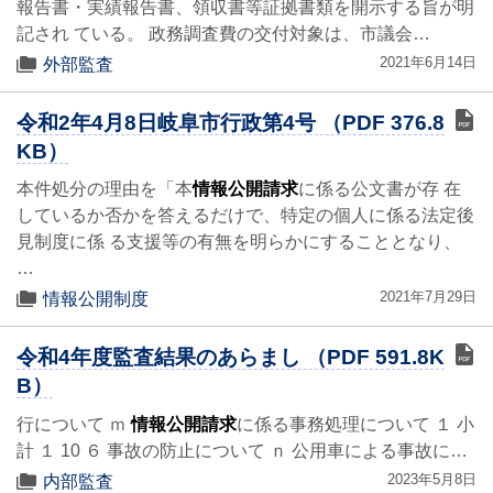
報告書・実績報告書、領収書等証拠書類を開示する旨が明
記され ている。 政務調査費の交付対象は、市議会…
2021年6月14日
外部監査
令和2年4月8日岐阜市行政第4号 （PDF 376.8
KB）
本件処分の理由を「本
情報公開請求
に係る公文書が存 在
しているか否かを答えるだけで、特定の個人に係る法定後
見制度に係 る支援等の有無を明らかにすることとなり、
…
2021年7月29日
情報公開制度
令和4年度監査結果のあらまし （PDF 591.8K
B）
行について ｍ
情報公開請求
に係る事務処理について １ 小
計 １ 10 ６ 事故の防止について ｎ 公用車による事故に…
2023年5月8日
内部監査