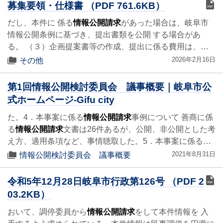
募集要領・仕様書 （PDF 761.6KB）
だし、本件に 係る
情報公開請求
があった場合は、岐阜市
情報公開条例に基づき、提出書類を公開 する場合があ
る。 （３）企画提案書等の作成、提出に係る費用は、…
2026年2月16日
その他
第1回情報公開検討委員会 議事概要｜岐阜市公
式ホームページ-Gifu city
た。4．本事案に係る
情報公開請求
事例について 善商に係
る
情報公開請求
文書は26件あるが、公開、非公開とした考
え方、適用条項など、事情聴取した。5．本事案に係る…
2021年8月31日
情報公開検討委員会 議事概要
令和5年12月28日岐阜市行政第126号 （PDF 2
03.2KB）
おいて、調停委員から
情報公開請求
をして本件情報を 入