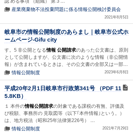
認 める事項 （組織） 第３…
産業廃棄物不法投棄問題に係る情報公開検討委員会
2021年8月5日
岐阜市の情報公開制度のあらまし｜岐阜市公式ホ
ームページ-Gifu city
す。5 非公開となる
情報 公開請求
のあった公文書は、原則
として公開しますが、公文書に次のような情報（非公開情
報）が含まれているときは、その公文書の全部又は一部…
2023年6月8日
情報公開制度
平成20年2月1日岐阜市行政第341号 （PDF 11
5.8KB）
１ 本件の
情報公開請求
の対象である課税の有無、評価及
び税額、事務所の 見取図等（以下｢本件情報｣という。）
は、地方税法（昭和25年法律第226号） …
2021年7月29日
情報公開制度