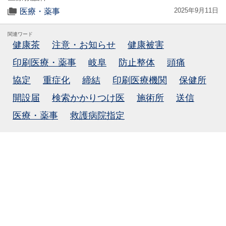
2025年9月11日
医療・薬事
関連ワード
健康茶
注意・お知らせ
健康被害
印刷医療・薬事
岐阜
防止整体
頭痛
協定
重症化
締結
印刷医療機関
保健所
開設届
検索かかりつけ医
施術所
送信
医療・薬事
救護病院指定