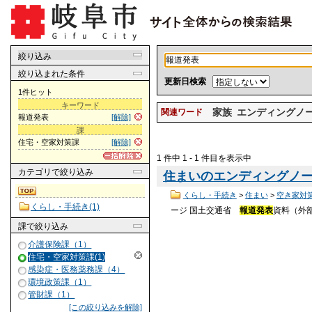
絞り込み
絞り込まれた条件
更新日検索
1件ヒット
キーワード
家族
エンディングノー.
関連ワード
報道発表
[解除]
課
住宅・空家対策課
[解除]
1 件中 1 - 1 件目を表示中
カテゴリ
で絞り込み
住まいのエンディングノート
くらし・手続き
>
住まい
>
空き家対
くらし・手続き(1)
ージ 国土交通省
報道発表
資料（外部
課
で絞り込み
介護保険課（1）
住宅・空家対策課(1)
感染症・医務薬務課（4）
環境政策課（1）
管財課（1）
[この絞り込みを解除]