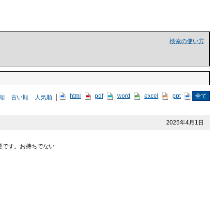
検索の使い方
html
pdf
word
excel
ppt
全て
順
古い順
人気順
2025年4月1日
必要です。お持ちでない…