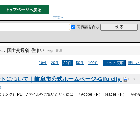
本文へ
同義語を含む
..
国土交通省
住まい
送信
岐阜
10件
20件
30件
50件
100件
マッチ度順
新しい
について｜岐阜市公式ホームページ-Gifu city
html
策
リンク） PDFファイルをご覧いただくには、「Adobe（R） Reader（R）」が