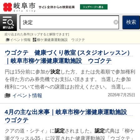
検索
絞り込まれた条件[タップすると解除できます]
イベント情報
柳ケ瀬健康運動施設 ウゴクテ
ウゴクテ 健康づくり教室 (スタジオレッスン）
｜岐阜市柳ケ瀬健康運動施設 ウゴクテ
円は15分前に参加が
決定
した方、または先着順で参加権利
を得た方のみ券売機でお支払い頂きます。 当選した参加
権利について他者への譲渡はお控えください。 当選し…
2026年7月25日
イベント情報
4月の主な出来事｜岐阜市柳ケ瀬健康運動施設
ウゴクテ
クアの道・シティ」に
認定
されました。
認定
式典は「柳ケ
瀬グラッスル35」に設置された健康運動施設「ウゴクテ」