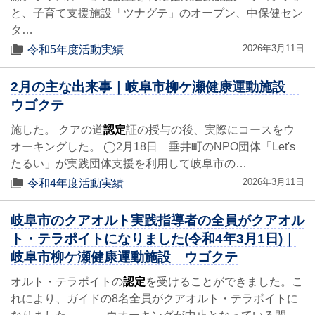
と、子育て支援施設「ツナグテ」のオープン、中保健セン
タ…
2026年3月11日
令和5年度活動実績
2月の主な出来事｜岐阜市柳ケ瀬健康運動施設
ウゴクテ
施した。 クアの道
認定
証の授与の後、実際にコースをウ
オーキングした。 ◯2月18日 垂井町のNPO団体「Let's
たるい」が実践団体支援を利用して岐阜市の…
2026年3月11日
令和4年度活動実績
岐阜市のクアオルト実践指導者の全員がクアオル
ト・テラポイトになりました(令和4年3月1日)｜
岐阜市柳ケ瀬健康運動施設 ウゴクテ
オルト・テラポイトの
認定
を受けることができました。こ
れにより、ガイドの8名全員がクアオルト・テラポイトに