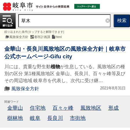
検索
絞り込まれた条件[タップすると解除できます]
風致保全方針
都市計画課
html
金華山・長良川風致地区の風致保全方針｜岐阜市
公式ホームページ-Gifu city
川には、貴重な野生動
植物
が生息している。風致地区の種
別の区分 第1種風致地区 金華山、長良川、百々ヶ峰等及び
その周辺地域 岐阜市を代表し、次代に受け継…
2021年8月31日
風致保全方針
関連ワード
金華山
住宅地
百々ヶ峰
風致地区
形成
樹林地
岐阜
長良川
市街地