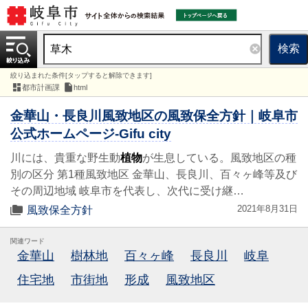
検索
絞り込まれた条件[タップすると解除できます]
都市計画課
html
金華山・長良川風致地区の風致保全方針｜岐阜市
公式ホームページ-Gifu city
川には、貴重な野生動
植物
が生息している。風致地区の種
別の区分 第1種風致地区 金華山、長良川、百々ヶ峰等及び
その周辺地域 岐阜市を代表し、次代に受け継…
2021年8月31日
風致保全方針
関連ワード
金華山
樹林地
百々ヶ峰
長良川
岐阜
住宅地
市街地
形成
風致地区