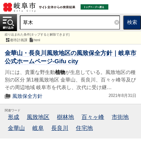
検索
絞り込まれた条件[タップすると解除できます]
都市計画課
html
金華山・長良川風致地区の風致保全方針｜岐阜市
公式ホームページ-Gifu city
川には、貴重な野生動
植物
が生息している。風致地区の種
別の区分 第1種風致地区 金華山、長良川、百々ヶ峰等及び
その周辺地域 岐阜市を代表し、次代に受け継…
2021年8月31日
風致保全方針
関連ワード
形成
風致地区
樹林地
百々ヶ峰
市街地
金華山
岐阜
長良川
住宅地