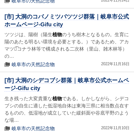
2022年11月24日
岐阜市の天然記念物
[市] 大洞のコバノミツバツツジ群落｜岐阜市公式
ホームページ-Gifu city
ツツジは、陽樹（陽生
植物
のうち樹木となるもの。生育に
陽のあたる明るい環境を必要とする。）であるため、アカ
マツや͡コナラ林等で構成される二次林（里山、雑木林等）
の…
2022年11月16日
岐阜市の天然記念物
[市] 大洞のシデコブシ群落｜岐阜市公式ホームペ
ージ-Gifu city
生き残った大変貴重な
植物
である。しかしながら、シデコ
ブシの自生に適した低湿地自体は東海三県に相当数点在す
るものの、低湿地が成立していた緩斜面や谷底平野のよう
な場…
2022年11月10日
岐阜市の天然記念物