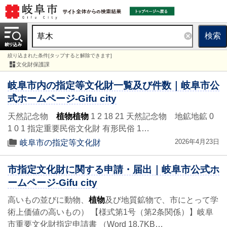
検索
絞り込まれた条件[タップすると解除できます]
文化財保護課
岐阜市内の指定等文化財一覧及び件数｜岐阜市公
式ホームページ-Gifu city
天然記念物
植物
植物
1 2 18 21 天然記念物 地鉱地鉱 0
1 0 1 指定重要民俗文化財 有形民俗 1…
2026年4月23日
岐阜市の指定等文化財
市指定文化財に関する申請・届出｜岐阜市公式ホ
ームページ-Gifu city
高いもの並びに動物、
植物
及び地質鉱物で、市にとって学
術上価値の高いもの） 【様式第1号（第2条関係）】岐阜
市重要文化財指定申請書 （Word 18.7KB…