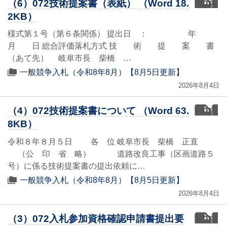
word
（6）072技術提案書（表紙） （Word 18.
2KB）
様式第１号（第６条関係） 提出日 ： 年
月 日 総合評価落札方式 技 術 提 案 書
（あて先） 岐阜市長 柴橋 …
一般競争入札（令和8年8月）【8月5日更新】
2026年8月4日
word
（4）072技術提案書について （Word 63.
8KB）
令和８年８月５日 各 位 岐阜市長 柴橋 正直
（公 印 省 略） 道路改良工事（区画道路５
号）に係る技術提案書の提出依頼に…
一般競争入札（令和8年8月）【8月5日更新】
2026年8月4日
word
（3）072入札参加資格確認申請書提出要