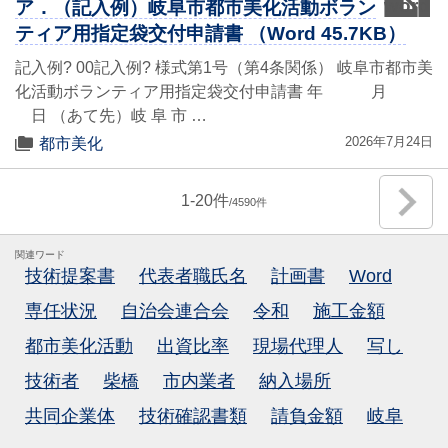
word
ア．（記入例）岐阜市都市美化活動ボラン
ティア用指定袋交付申請書 （Word 45.7KB）
記入例? 00記入例? 様式第1号（第4条関係） 岐阜市都市美
化活動ボランティア用指定袋交付申請書 年 月
日 （あて先）岐 阜 市 …
2026年7月24日
都市美化
1
-
20
4590
関連ワード
技術提案書
代表者職氏名
計画書
Word
専任状況
自治会連合会
令和
施工金額
都市美化活動
出資比率
現場代理人
写し
技術者
柴橋
市内業者
納入場所
共同企業体
技術確認書類
請負金額
岐阜