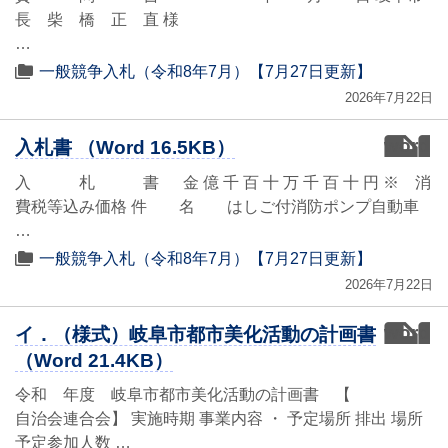
長 柴 橋 正 直 様
…
一般競争入札（令和8年7月）【7月27日更新】
2026年7月22日
word
入札書 （Word 16.5KB）
入 札 書 金 億 千 百 十 万 千 百 十 円 ※ 消
費税等込み価格 件 名 はしご付消防ポンプ自動車
…
一般競争入札（令和8年7月）【7月27日更新】
2026年7月22日
word
イ．（様式）岐阜市都市美化活動の計画書
（Word 21.4KB）
令和 年度 岐阜市都市美化活動の計画書 【
自治会連合会】 実施時期 事業内容 ・ 予定場所 排出 場所
予定参加人数 …