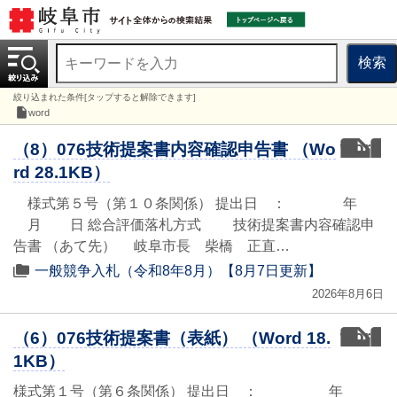
検索
絞り込まれた条件[タップすると解除できます]
word
word
（8）076技術提案書内容確認申告書 （Wo
rd 28.1KB）
様式第５号（第１０条関係） 提出日 ： 年
月 日 総合評価落札方式 技術提案書内容確認申
告書 （あて先） 岐阜市長 柴橋 正直…
一般競争入札（令和8年8月）【8月7日更新】
2026年8月6日
word
（6）076技術提案書（表紙） （Word 18.
1KB）
様式第１号（第６条関係） 提出日 ： 年