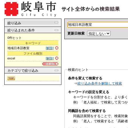
絞り込み
絞り込まれた条件
更新日検索
0件ヒット
キーワード
地域日本語教室
[解除]
ファイル種別
excel
[解除]
検索のヒント
カテゴリ
で絞り込み
条件を変えて検索する
⇒
絞り込み条件を解除して検索
キーワードの設定を変える
キーワードを分割すると、より多く
例）「老人福祉」で検索して見つか
同義語を含めて検索する
同義語展開をすることで、検索対象
例）「老人」で検索すると「高齢者