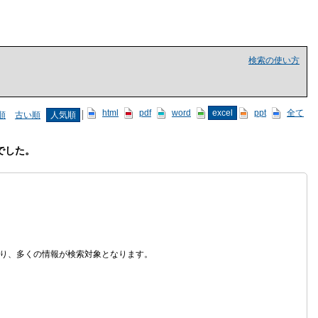
検索の使い方
html
pdf
word
excel
ppt
全て
順
古い順
人気順
でした。
なり、多くの情報が検索対象となります。