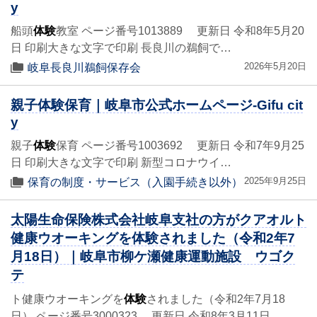
y
船頭
体験
教室 ページ番号1013889 更新日 令和8年5月20
日 印刷大きな文字で印刷 長良川の鵜飼で…
2026年5月20日
岐阜長良川鵜飼保存会
親子体験保育｜岐阜市公式ホームページ-Gifu cit
y
親子
体験
保育 ページ番号1003692 更新日 令和7年9月25
日 印刷大きな文字で印刷 新型コロナウイ…
2025年9月25日
保育の制度・サービス（入園手続き以外）
太陽生命保険株式会社岐阜支社の方がクアオルト
健康ウオーキングを体験されました（令和2年7
月18日）｜岐阜市柳ケ瀬健康運動施設 ウゴク
テ
ト健康ウオーキングを
体験
されました（令和2年7月18
日） ページ番号3000323 更新日 令和8年3月11日 …