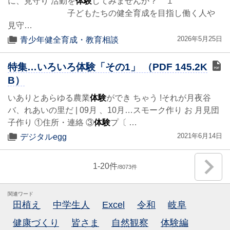
に、見守り 活動を
体験
してみませんか？ １
子どもたちの健全育成を目指し働く人や
見守…
2026年5月25日
青少年健全育成・教育相談
特集…いろいろ体験「その1」 （PDF 145.2K
B）
いありとあらゆる農業
体験
ができ ちゃう !それが月夜谷
バ、れあいの里だ | 09月 、10月…スモーク作り お 月見団
子作り ①住所・連絡 ③
体験
プ〔 …
2021年6月14日
デジタルegg
1
-
20
8073
関連ワード
田植え
中学生人
Excel
令和
岐阜
健康づくり
皆さま
自然観察
体験編