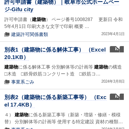
許可申請書（建築物）｜岐阜市公式ホームペー
ジ-Gifu city
許可申請書（
建築物
） ページ番号1008287 更新日 令和
5年4月1日 印刷大きな文字で印刷 概要 …
2023年4月1日
建築許可関係書類
excel
別表1（建築物に係る解体工事） （Excel
20.1KB）
建築物
に係る解体工事 分別解体等の計画等
建築物
の構造
□木造 □鉄骨鉄筋コンクリート造 □鉄筋コ…
2024年3月8日
事業系ごみ
excel
別表2（建築物に係る新築工事等） （Exc
el 17.4KB）
４）
建築物
に係る新築工事等（新築・増築・修繕・模様
替） 分別解体等の計画等 使用する特定建設 資材の種類…