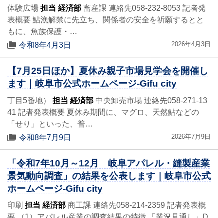
体験広場
担当 経済部
畜産課 連絡先058-232-8053 記者発
表概要 鮎漁解禁に先立ち、関係者の安全を祈願するとと
もに、魚族保護・…
2026年4月3日
令和8年4月3日
【7月25日ほか】夏休み親子市場見学会を開催し
ます｜岐阜市公式ホームページ-Gifu city
丁目5番地）
担当 経済部
中央卸売市場 連絡先058-271-13
41 記者発表概要 夏休み期間に、マグロ、天然鮎などの
「せり」といった、普…
2026年7月9日
令和8年7月9日
「令和7年10月～12月 岐阜アパレル・縫製産業
景気動向調査」の結果を公表します｜岐阜市公式
ホームページ-Gifu city
印刷
担当 経済部
商工課 連絡先058-214-2359 記者発表概
要 （1）アパレル産業の調査結果の特徴 「業況見通し」D