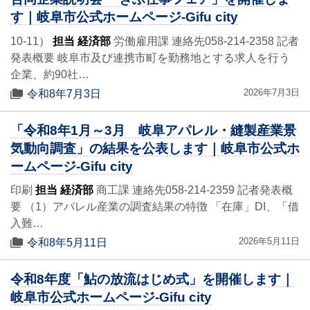
す｜岐阜市公式ホームページ-Gifu city
10-11）
担当 経済部
労働雇用課 連絡先058-214-2358 記者
発表概要 岐阜市及び連携市町を勤務地とする求人を行う
企業、約90社…
2026年7月3日
令和8年7月3日
「令和8年1月～3月 岐阜アパレル・縫製産業景
気動向調査」の結果を公表します｜岐阜市公式ホ
ームページ-Gifu city
印刷
担当 経済部
商工課 連絡先058-214-2359 記者発表概
要 （1）アパレル産業の調査結果の特徴 「在庫」DI、「借
入難…
2026年5月11日
令和8年5月11日
令和8年度「鮎の放流はじめ式」を開催します｜
岐阜市公式ホームページ-Gifu city