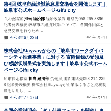
第4回 岐阜市経済対策意見交換会を開催します｜
岐阜市公式ホームページ-Gifu city
-1大会議室
担当 経済部
経済政策課 連絡先058-265-3896
記者発表概要 岐阜市の経済対策について、各関係団体と
意見交換を行うため…
2026年6月22日
令和8年6月22日
株式会社Staywayからの「岐阜市ワークダイバ
ーシティ推進事業」に対する 寄附目録の受領及
び感謝状贈呈式を実施します｜岐阜市公式ホーム
ページ-Gifu city
所市長応接室
担当 経済部
労働雇用課 連絡先058-214-235
8 記者発表概要 株式会社Staywayが企業版ふるさと納税制
度を活用し、…
2026年7月17日
令和8年7月17日
合同企業説明会 「ぎふ仕事フェア」を開催しま