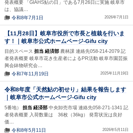
発表概要 「GIAHS鮎の日」である7月26日に実施 岐阜市
は、協議…
2026年7月1日
令和8年7月1日
【11月28日】岐阜市役所で市長と植栽を行いま
す！｜岐阜市公式ホームページ-Gifu city
目的スペース
担当 経済部
農林課 連絡先058-214-2079 記
者発表概要 岐阜市花き生産者によるPR活動 岐阜市園芸振
興会鉢物研究会…
2025年11月19日
令和7年11月19日
令和8年度「天然鮎の初せり」結果を報告します
｜岐阜市公式ホームページ-Gifu city
5番地）
担当 経済部
中央卸売市場 連絡先058-271-1341 記
者発表概要 入荷数量は 36枚（36kg） 発育状況は良好
価…
2026年5月11日
令和8年5月11日