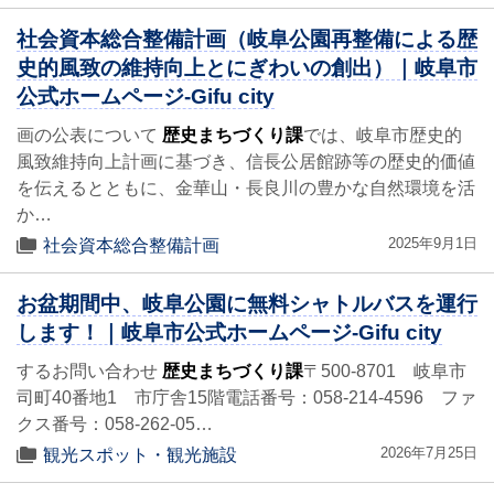
社会資本総合整備計画（岐阜公園再整備による歴
史的風致の維持向上とにぎわいの創出）｜岐阜市
公式ホームページ-Gifu city
画の公表について
歴史まちづくり課
では、岐阜市歴史的
風致維持向上計画に基づき、信長公居館跡等の歴史的価値
を伝えるとともに、金華山・長良川の豊かな自然環境を活
か…
2025年9月1日
社会資本総合整備計画
お盆期間中、岐阜公園に無料シャトルバスを運行
します！｜岐阜市公式ホームページ-Gifu city
するお問い合わせ
歴史まちづくり課
〒500-8701 岐阜市
司町40番地1 市庁舎15階電話番号：058-214-4596 ファ
クス番号：058-262-05…
2026年7月25日
観光スポット・観光施設