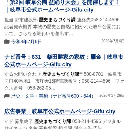
「第2回 岐阜公園 盆踊り大会」を開催します！
｜岐阜市公式ホームページ-Gifu city
担当 都市建設部
歴史まちづくり課
連絡先058-214-4596
記者発表概要 本物の歴史と自然に抱かれた岐阜公園にお
いて、さらなる賑わいを創出す…
2026年7月6日
令和8年7月6日
ナビ番号：631 柴田勝家の家紋：雁金｜岐阜市
公式ホームページ-Gifu city
するお問い合わせ
歴史まちづくり課
〒500-8701 岐阜市
司町40番地1 市庁舎15階電話番号：058-214-4596 ファ
クス番号：058-262-05…
2026年3月26日
歴史・文学・芸術（ナビ番号600～644）
広告事業｜岐阜市公式ホームページ-Gifu city
イド 募集終了
歴史まちづくり課
058-214-4596 デジタル
サイネージ 名称 募集状況 担当課 問合せ先 広告…