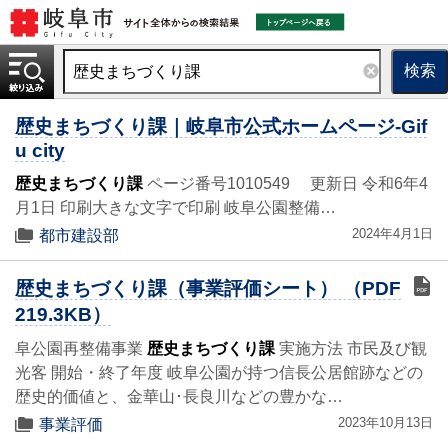
検索
歴史まちづくり課｜岐阜市公式ホームページ-Gif
u city
歴史まちづくり課
ページ番号1010549 更新日 令和6年4
月1日 印刷大きな文字で印刷 岐阜公園整備…
2024年4月1日
都市建設部
歴史まちづくり課（事業評価シート） （PDF
219.3KB）
阜公園再整備事業
歴史まちづくり課
実施方法 市民及び観
光客 開始・終了年度 岐阜公園が持つ信長公居館跡などの
歴史的価値と、金華山･長良川などの豊かな…
2023年10月13日
事業評価