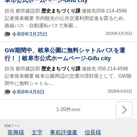
阜市公式ホームページ-Gifu city
担当 都市建設部
歴史まちづくり課
連絡先058-214-4596
記者発表概要 市内観光の公共交通利用促進を図るため、
路線バス・自動運転バスで来園…
2026年3月25日
令和8年3月25日
GW期間中、岐阜公園に無料シャトルバスを運
行！｜岐阜市公式ホームページ-Gifu city
担当 都市建設部
歴史まちづくり課
連絡先 058-214-4596
記者発表概要 岐阜公園周辺の交通渋滞対策として、GW期
間中に無料シャトル…
2026年4月6日
令和8年4月6日
1
-
20
363
関連ワード
龍興様
文字
事前評価書
信長様